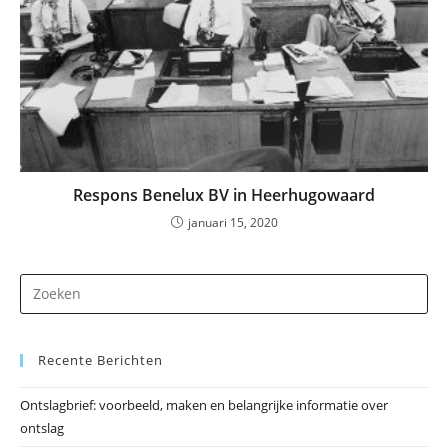
Respons Benelux BV in Heerhugowaard
januari 15, 2020
Dr
op
Es
Recente Berichten
om
he
Ontslagbrief: voorbeeld, maken en belangrijke informatie over
zo
ontslag
te