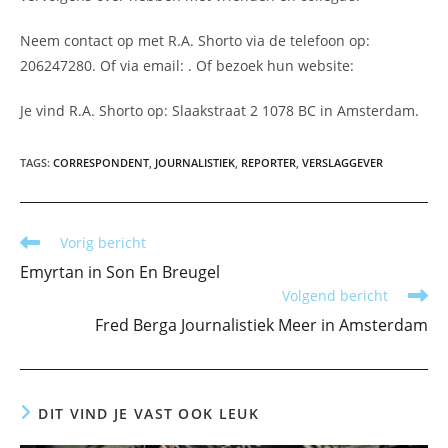
Neem contact op met R.A. Shorto via de telefoon op:
206247280. Of via email:
. Of bezoek hun website:
Je vind R.A. Shorto op: Slaakstraat 2 1078 BC in Amsterdam.
TAGS
:
CORRESPONDENT
,
JOURNALISTIEK
,
REPORTER
,
VERSLAGGEVER
Lees
Vorig bericht
meer
Emyrtan in Son En Breugel
artikelen
Volgend bericht
Fred Berga Journalistiek Meer in Amsterdam
DIT VIND JE VAST OOK LEUK