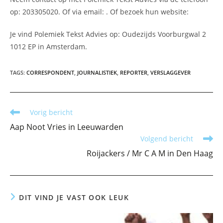
op: 203305020. Of via email:
. Of bezoek hun website:
Je vind Polemiek Tekst Advies op: Oudezijds Voorburgwal 2
1012 EP in Amsterdam.
TAGS
:
CORRESPONDENT
,
JOURNALISTIEK
,
REPORTER
,
VERSLAGGEVER
Lees
Vorig bericht
meer
Aap Noot Vries in Leeuwarden
artikelen
Volgend bericht
Roijackers / Mr C A M in Den Haag
DIT VIND JE VAST OOK LEUK