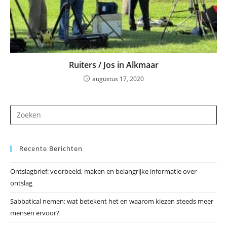
Ruiters / Jos in Alkmaar
augustus 17, 2020
Dr
op
Es
Recente Berichten
om
he
Ontslagbrief: voorbeeld, maken en belangrijke informatie over
zo
ontslag
te
slu
Sabbatical nemen: wat betekent het en waarom kiezen steeds meer
mensen ervoor?