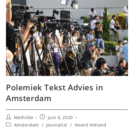
Polemiek Tekst Advies in
Amsterdam
Bericht
Bericht
Mathilde
juni 6, 2020
auteur:
gepubliceerd
Berichtcategorie:
Amsterdam
/
Journalist
/
Noord Holland
op: