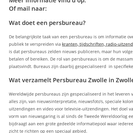
Meer informatie vind u op:
Of mail naar:
Wat doet een persbureau?
De belangrijkste taak van een persbureau is om informatie ov
publiek te verspreiden via
kranten, tijdschriften, radio-uitzen
is dat persbureaus zelden nieuws publiceren, maar hun volg
betalen of bereiken. De rol van persbureaus is om de massame
plaatsvindt. Bureaus zijn daarbij gespecialiseerd in specifie
Wat verzamelt Persbureau Zwolle in Zwolle
Wereldwijde persbureaus zijn gespecialiseerd in het leveren 
alles zijn, van nieuwsinterpretatie, nieuwsfoto’s, speciale 
uitzendingen en video voor televisie-uitzendingen. Het doe
vorm van nieuwsgaring is al sinds de Tweede Wereldoorlog een
bijdraagt aan een grote gedeelde informatiepool waar iedere
zicht te richten op een speciaal gebied.