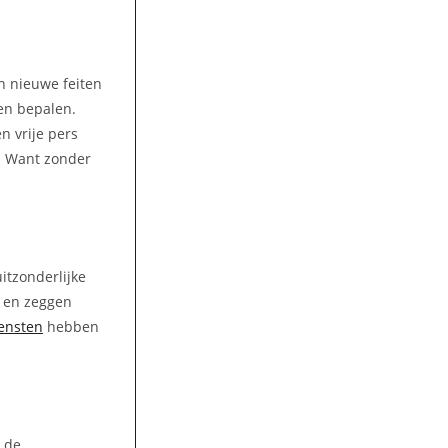
n nieuwe feiten
en bepalen.
n vrije pers
. Want zonder
itzonderlijke
n en zeggen
ensten
hebben
n de