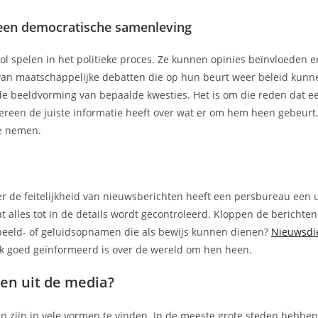
n een democratische samenleving
ol spelen in het politieke proces. Ze kunnen opinies beïnvloeden e
van maatschappelijke debatten die op hun beurt weer beleid kunn
de beeldvorming van bepaalde kwesties. Het is om die reden dat ee
ereen de juiste informatie heeft over wat er om hem heen gebeurt
te nemen.
ver de feitelijkheid van nieuwsberichten heeft een persbureau een u
t alles tot in de details wordt gecontroleerd. Kloppen de berichte
 beeld- of geluidsopnamen die als bewijs kunnen dienen?
Nieuwsdi
ek goed geïnformeerd is over de wereld om hen heen.
en uit de media?
en zijn in vele vormen te vinden. In de meeste grote steden hebbe