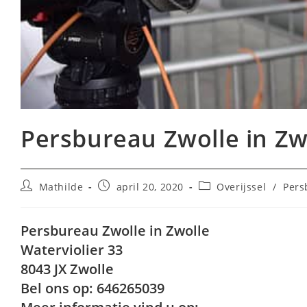
Persbureau Zwolle in Zw
Bericht
Bericht
Berichtcategorie:
Mathilde
april 20, 2020
Overijssel
/
Pers
auteur:
gepubliceerd
op:
Persbureau Zwolle in Zwolle
Waterviolier 33
8043 JX Zwolle
Bel ons op: 646265039