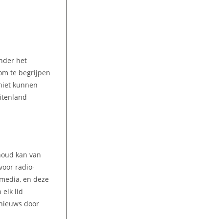
nder het
 om te begrijpen
niet kunnen
uitenland
nhoud kan van
voor radio-
amedia, en deze
elk lid
 nieuws door