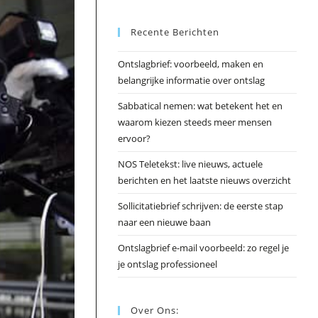
Esc
Recente Berichten
om
het
Ontslagbrief: voorbeeld, maken en
zoek
belangrijke informatie over ontslag
te
slui
Sabbatical nemen: wat betekent het en
waarom kiezen steeds meer mensen
ervoor?
NOS Teletekst: live nieuws, actuele
berichten en het laatste nieuws overzicht
Sollicitatiebrief schrijven: de eerste stap
naar een nieuwe baan
Ontslagbrief e-mail voorbeeld: zo regel je
je ontslag professioneel
Over Ons: