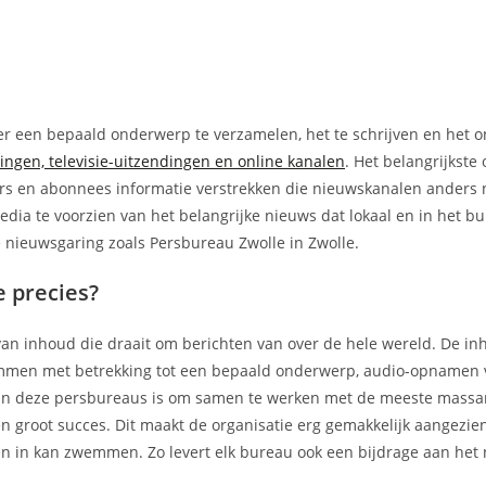
er een bepaald onderwerp te verzamelen, het te schrijven en het o
dingen, televisie-uitzendingen en online kanalen
. Het belangrijkste
ers en abonnees informatie verstrekken die nieuwskanalen anders 
dia te voorzien van het belangrijke nieuws dat lokaal en in het b
ke nieuwsgaring zoals Persbureau Zwolle in Zwolle.
 precies?
van inhoud die draait om berichten van over de hele wereld. De i
kolommen met betrekking tot een bepaald onderwerp, audio-opnamen 
l van deze persbureaus is om samen te werken met de meeste mass
 groot succes. Dit maakt de organisatie erg gemakkelijk aangezien 
en in kan zwemmen. Zo levert elk bureau ook een bijdrage aan het