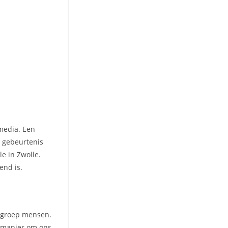
 media. Een
e gebeurtenis
e in Zwolle.
end is.
e groep mensen.
 manier om ons