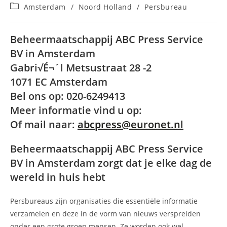
auteur:
gepubliceerd
Berichtcategorie:
Amsterdam
/
Noord Holland
/
Persbureau
op:
Beheermaatschappij ABC Press Service
BV in Amsterdam
Gabri√É¬´l Metsustraat 28 -2
1071 EC Amsterdam
Bel ons op: 020-6249413
Meer informatie vind u op:
Of mail naar:
abcpress@euronet.nl
Beheermaatschappij ABC Press Service
BV in Amsterdam zorgt dat je elke dag de
wereld in huis hebt
Persbureaus zijn organisaties die essentiële informatie
verzamelen en deze in de vorm van nieuws verspreiden
onder een grote groep mensen. Ze worden ook wel