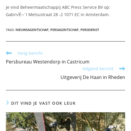
Je vind Beheermaatschappij ABC Press Service BV op:
Gabri√É¬´l Metsustraat 28 -2 1071 EC in Amsterdam.
TAGS
:
NIEUWSAGENTSCHAP
,
PERSAGENTSCHAP
,
PERSDIENST
Lees
Vorig bericht
meer
Persbureau Westendorp in Castricum
artikelen
Volgend bericht
Uitgeverij De Haan in Rheden
DIT VIND JE VAST OOK LEUK