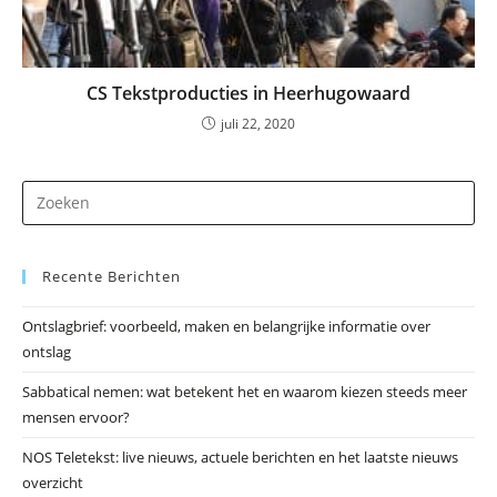
CS Tekstproducties in Heerhugowaard
juli 22, 2020
Dr
op
Es
Recente Berichten
om
he
Ontslagbrief: voorbeeld, maken en belangrijke informatie over
zo
ontslag
te
slu
Sabbatical nemen: wat betekent het en waarom kiezen steeds meer
mensen ervoor?
NOS Teletekst: live nieuws, actuele berichten en het laatste nieuws
overzicht