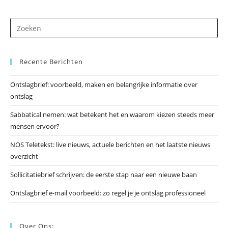
Dr
op
Es
Recente Berichten
om
he
Ontslagbrief: voorbeeld, maken en belangrijke informatie over
zo
ontslag
te
slu
Sabbatical nemen: wat betekent het en waarom kiezen steeds meer
mensen ervoor?
NOS Teletekst: live nieuws, actuele berichten en het laatste nieuws
overzicht
Sollicitatiebrief schrijven: de eerste stap naar een nieuwe baan
Ontslagbrief e-mail voorbeeld: zo regel je je ontslag professioneel
Over Ons: