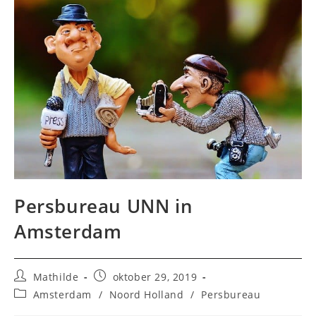
Persbureau UNN in
Amsterdam
Bericht
Bericht
Mathilde
oktober 29, 2019
auteur:
gepubliceerd
Berichtcategorie:
Amsterdam
/
Noord Holland
/
Persbureau
op: