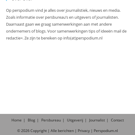
Op perspodium vind je alles over journalistiek, nieuws en media.
Zoals informatie over persbureau’s en uitgevers of journalisten.
Daarnaast gaan we graag samenwerkingen aan met andere
ondernemers of blogs. Voor samenwerkingen tips of ideeën mail de
redactie=. Ze zijn te bereiken op info(at)perspodium.nl
Home
Blog
Persbureau
Uitgeverij
Journalist
Contact
©
2026
Copyright |
Alle
berichten
|
Privacy
|
Perspodium.nl