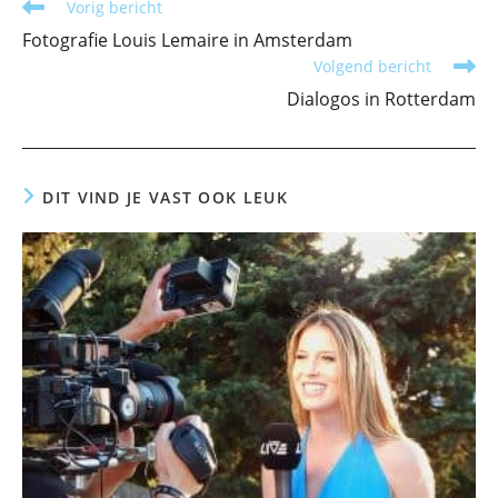
Lees
Vorig bericht
meer
Fotografie Louis Lemaire in Amsterdam
artikelen
Volgend bericht
Dialogos in Rotterdam
DIT VIND JE VAST OOK LEUK