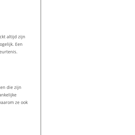
t altijd zijn
gelijk. Een
eurtenis.
en die zijn
ankelijke
 waarom ze ook