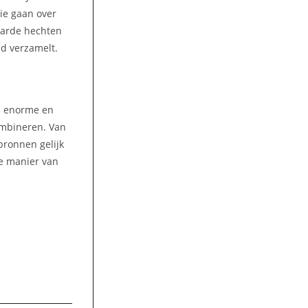
die gaan over
aarde hechten
ad verzamelt.
en enorme en
ombineren. Van
bronnen gelijk
we manier van