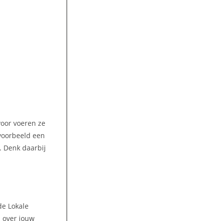
voor voeren ze
jvoorbeeld een
. Denk daarbij
de Lokale
s over jouw