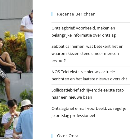
Esc
Recente Berichten
om
het
Ontslagbrief: voorbeeld, maken en
zoek
belangrijke informatie over ontslag
te
slui
Sabbatical nemen: wat betekent het en
waarom kiezen steeds meer mensen
ervoor?
NOS Teletekst: live nieuws, actuele
berichten en het laatste nieuws overzicht
Sollicitatiebrief schrijven: de eerste stap
naar een nieuwe baan
Ontslagbrief e-mail voorbeeld: zo regel je
je ontslag professioneel
Over Ons: