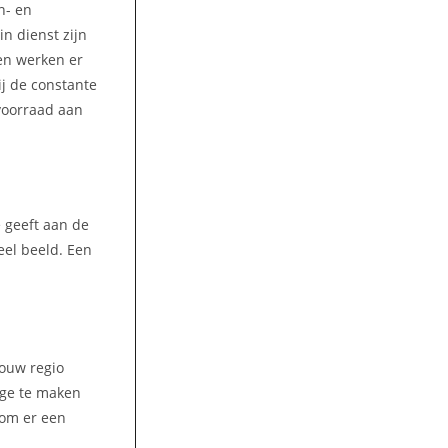
n- en
n dienst zijn
jen werken er
ij de constante
voorraad aan
e geeft aan de
eel beeld. Een
jouw regio
age te maken
 om er een