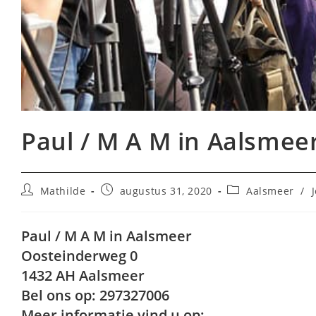
Paul / M A M in Aalsmee
Bericht
Bericht
Berichtcategorie:
Mathilde
augustus 31, 2020
Aalsmeer
/
auteur:
gepubliceerd
op:
Paul / M A M in Aalsmeer
Oosteinderweg 0
1432 AH Aalsmeer
Bel ons op: 297327006
Meer informatie vind u op: