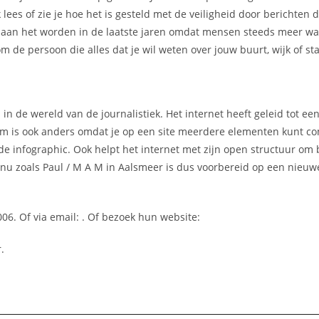
lees of zie je hoe het is gesteld met de veiligheid door berichten 
ker aan het worden in de laatste jaren omdat mensen steeds meer w
 de persoon die alles dat je wil weten over jouw buurt, wijk of st
 in de wereld van de journalistiek. Het internet heeft geleid tot e
rm is ook anders omdat je op een site meerdere elementen kunt c
nde infographic. Ook helpt het internet met zijn open structuur om 
n nu zoals Paul / M A M in Aalsmeer is dus voorbereid op een nieu
06. Of via email:
. Of bezoek hun website:
.