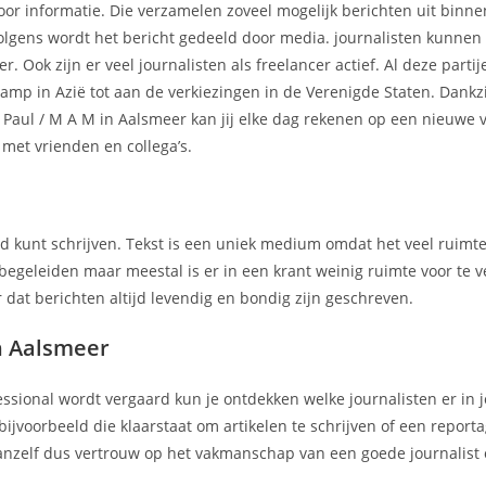
or informatie. Die verzamelen zoveel mogelijk berichten uit binne
volgens wordt het bericht gedeeld door media. journalisten kunnen i
. Ook zijn er veel journalisten als freelancer actief. Al deze parti
amp in Azië tot aan de verkiezingen in de Verenigde Staten. Dankz
aul / M A M in Aalsmeer kan jij elke dag rekenen op een nieuwe 
 met vrienden en collega’s.
nd kunt schrijven. Tekst is een uniek medium omdat het veel ruimt
 begeleiden maar meestal is er in een krant weinig ruimte voor te v
 dat berichten altijd levendig en bondig zijn geschreven.
n Aalsmeer
essional wordt vergaard kun je ontdekken welke journalisten er in 
bijvoorbeeld die klaarstaat om artikelen te schrijven of een report
anzelf dus vertrouw op het vakmanschap van een goede journalist