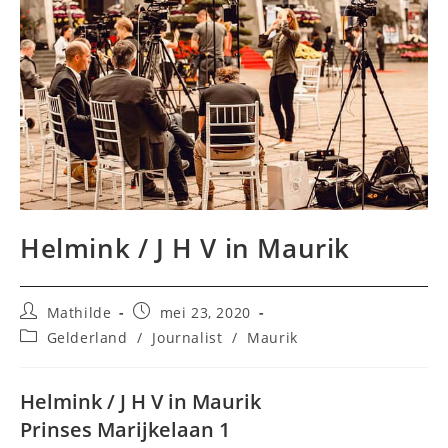
Helmink / J H V in Maurik
Bericht
Bericht
Mathilde
mei 23, 2020
auteur:
gepubliceerd
Berichtcategorie:
Gelderland
/
Journalist
/
Maurik
op:
Helmink / J H V in Maurik
Prinses Marijkelaan 1