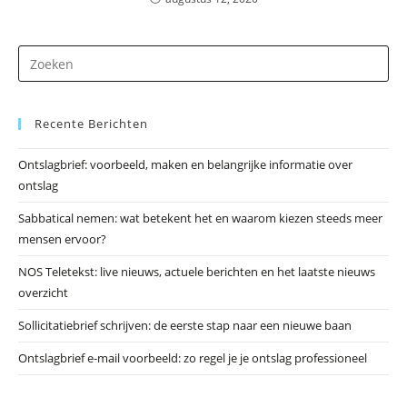
Dr
op
Es
Recente Berichten
om
he
Ontslagbrief: voorbeeld, maken en belangrijke informatie over
zo
ontslag
te
slu
Sabbatical nemen: wat betekent het en waarom kiezen steeds meer
mensen ervoor?
NOS Teletekst: live nieuws, actuele berichten en het laatste nieuws
overzicht
Sollicitatiebrief schrijven: de eerste stap naar een nieuwe baan
Ontslagbrief e-mail voorbeeld: zo regel je je ontslag professioneel