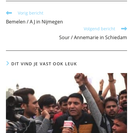
Lees
Vorig bericht
meer
Bemelen / A J in Nijmegen
artikelen
Volgend bericht
Sour / Annemarie in Schiedam
DIT VIND JE VAST OOK LEUK