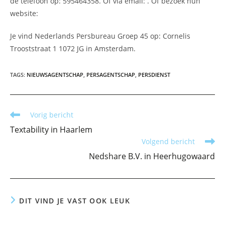
de telefoon op: 595464358. Of via email:
. Of bezoek hun
website:
Je vind Nederlands Persbureau Groep 45 op: Cornelis
Trooststraat 1 1072 JG in Amsterdam.
TAGS
:
NIEUWSAGENTSCHAP
,
PERSAGENTSCHAP
,
PERSDIENST
Lees
Vorig bericht
meer
Textability in Haarlem
artikelen
Volgend bericht
Nedshare B.V. in Heerhugowaard
DIT VIND JE VAST OOK LEUK