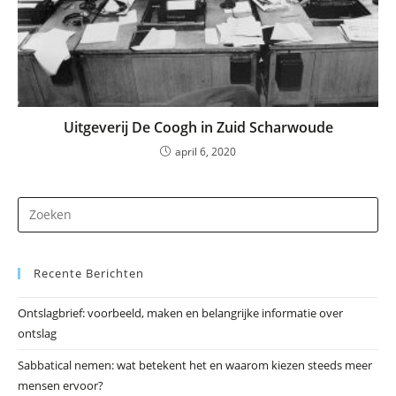
Uitgeverij De Coogh in Zuid Scharwoude
april 6, 2020
Dr
op
Es
Recente Berichten
om
he
Ontslagbrief: voorbeeld, maken en belangrijke informatie over
zo
ontslag
te
slu
Sabbatical nemen: wat betekent het en waarom kiezen steeds meer
mensen ervoor?