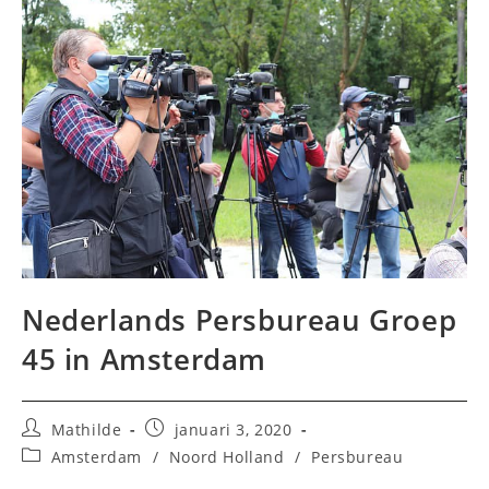
Nederlands Persbureau Groep
45 in Amsterdam
Bericht
Bericht
Mathilde
januari 3, 2020
auteur:
gepubliceerd
Berichtcategorie:
Amsterdam
/
Noord Holland
/
Persbureau
op: