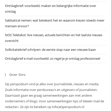
he
Ontslagbrief: voorbeeld, maken en belangrijke informatie over
zo
ontslag
te
slu
Sabbatical nemen: wat betekent het en waarom kiezen steeds meer
mensen ervoor?
NOS Teletekst: live nieuws, actuele berichten en het laatste nieuws
overzicht
Sollicitatiebrief schrijven: de eerste stap naar een nieuwe baan
Ontslagbrief e-mail voorbeeld: zo regel je je ontslag professioneel
Over Ons:
Op perspodium vind je alles over journalistiek, nieuws en media.
Zoals informatie over persbureau’s en uitgevers of journalisten.
Daarnaast gaan we graag samenwerkingen aan met andere
ondernemers of blogs. Voor samenwerkingen tips of ideeën mail de
redactie=. Ze zijn te bereiken op info(at)perspodium.nl