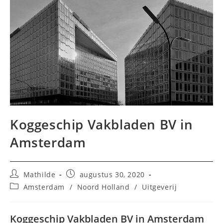
Koggeschip Vakbladen BV in
Amsterdam
Bericht
Bericht
Mathilde
augustus 30, 2020
auteur:
gepubliceerd
Berichtcategorie:
Amsterdam
/
Noord Holland
/
Uitgeverij
op:
Koggeschip Vakbladen BV in Amsterdam