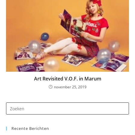
Art Revisited V.O.F. in Marum
november 25, 2019
Dr
op
Es
Recente Berichten
om