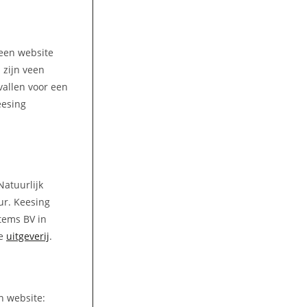
 een website
 zijn veen
vallen voor een
eesing
Natuurlijk
ur. Keesing
stems BV in
de
uitgeverij
.
n website: