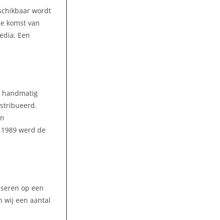
eschikbaar wordt
 de komst van
media. Een
n handmatig
stribueerd.
en
n 1989 werd de
liseren op een
 wij een aantal