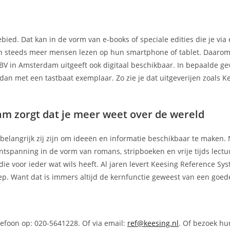
ebied. Dat kan in de vorm van e-books of speciale edities die je via
ien steeds meer mensen lezen op hun smartphone of tablet. Daarom
BV in Amsterdam uitgeeft ook digitaal beschikbaar. In bepaalde ge
t dan met een tastbaat exemplaar. Zo zie je dat uitgeverijen zoals K
m zorgt dat je meer weet over de wereld
e belangrijk zij zijn om ideeën en informatie beschikbaar te maken. 
ntspanning in de vorm van romans, stripboeken en vrije tijds lectu
ie voor ieder wat wils heeft. Al jaren levert Keesing Reference Sy
ep. Want dat is immers altijd de kernfunctie geweest van een goe
efoon op: 020-5641228. Of via email:
ref@keesing.nl
. Of bezoek hu