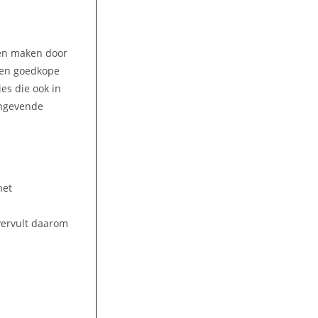
ren maken door
 Een goedkope
es die ook in
angevende
het
vervult daarom