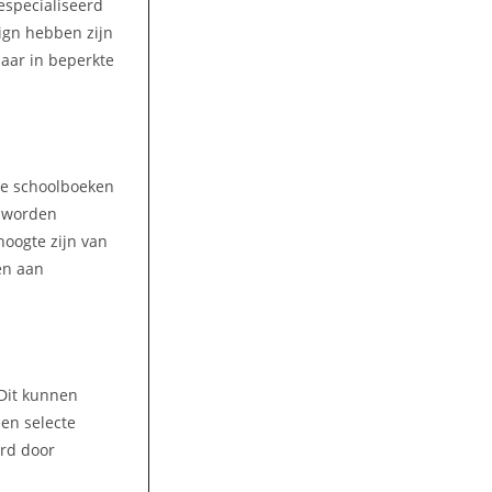
gespecialiseerd
ign hebben zijn
aar in beperkte
lke schoolboeken
n worden
hoogte zijn van
en aan
 Dit kunnen
een selecte
ord door