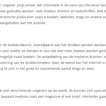
n uitgever zorgt ervoor dat informatie in de vorm van literatuur b
r van gedrukte werken, zoals boeken, kranten en tijdschriften. Met
ektronische publicaties zoals e-boeken, websites, blogs en andere 
aangeboden aan het publiek.
 van de boekdrukkunst. Voorafgaand aan het drukken werden werke
en veel sneller en konden er dus ook veel meer boeken worden gedi
mogelijk naast boeken. De ontwikkeling van de moderne kranten- 
rbetering van de druktechnieken. Door de komst van het internet i
g te zien in het grote en toenemende aantal blogs en sites.
ook veel verschillende uitgevers op de markt. Ze kunnen zich specia
en bepaald medium zoals een magazine of een krant. Hieronder gaan