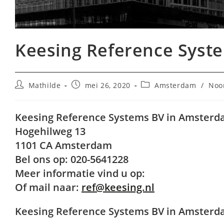
Keesing Reference Syst
Bericht
Bericht
Berichtcategorie:
Mathilde
mei 26, 2020
Amsterdam
/
Noo
auteur:
gepubliceerd
op:
Keesing Reference Systems BV in Amster
Hogehilweg 13
1101 CA Amsterdam
Bel ons op: 020-5641228
Meer informatie vind u op:
Of mail naar:
ref@keesing.nl
Keesing Reference Systems BV in Amsterdam 