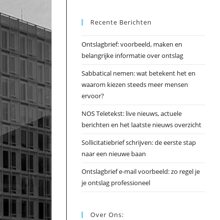
Esc
Recente Berichten
om
het
Ontslagbrief: voorbeeld, maken en
zoek
belangrijke informatie over ontslag
te
slui
Sabbatical nemen: wat betekent het en
waarom kiezen steeds meer mensen
ervoor?
NOS Teletekst: live nieuws, actuele
berichten en het laatste nieuws overzicht
Sollicitatiebrief schrijven: de eerste stap
naar een nieuwe baan
Ontslagbrief e-mail voorbeeld: zo regel je
je ontslag professioneel
Over Ons: