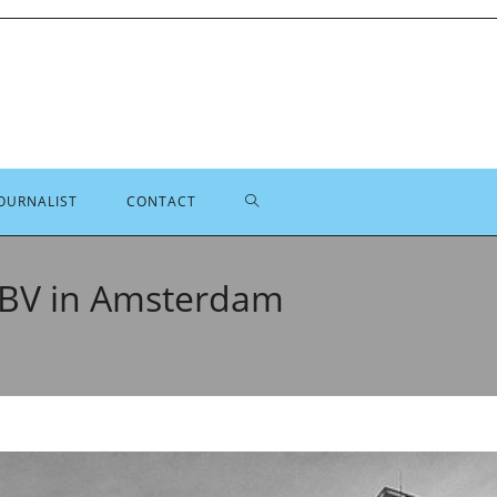
TOGGLE
OURNALIST
CONTACT
SITE
 BV in Amsterdam
ZOEKEN