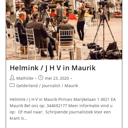
Helmink / J H V in Maurik
Bericht
Bericht
Mathilde
mei 23, 2020
auteur:
gepubliceerd
Berichtcategorie:
Gelderland
/
Journalist
/
Maurik
op:
Helmink / J H V in Maurik Prinses Marijkelaan 1 4021 EA
Maurik Bel ons op: 344692177 Meer informatie vind u
op: Of mail naar: Schrijvende journalistiek Voor een
krant is…