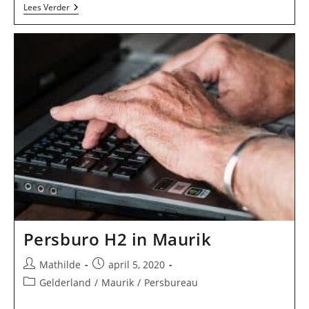
Helmink
Lees Verder
/
J
H
V
In
Maurik
Persburo H2 in Maurik
Bericht
Bericht
Mathilde
april 5, 2020
auteur:
gepubliceerd
Berichtcategorie:
Gelderland
/
Maurik
/
Persbureau
op: