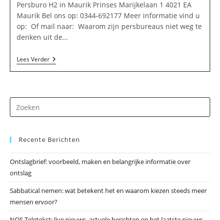
Persburo H2 in Maurik Prinses Marijkelaan 1 4021 EA
Maurik Bel ons op: 0344-692177 Meer informatie vind u
op: Of mail naar: Waarom zijn persbureaus niet weg te
denken uit de…
Persburo
Lees Verder
H2
In
Maurik
Dr
op
Es
Recente Berichten
om
he
Ontslagbrief: voorbeeld, maken en belangrijke informatie over
zo
ontslag
te
slu
Sabbatical nemen: wat betekent het en waarom kiezen steeds meer
mensen ervoor?
NOS Teletekst: live nieuws, actuele berichten en het laatste nieuws