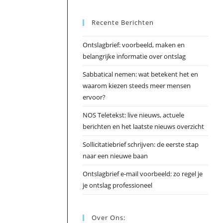
Esc
Recente Berichten
om
het
Ontslagbrief: voorbeeld, maken en
zoek
belangrijke informatie over ontslag
te
slui
Sabbatical nemen: wat betekent het en
waarom kiezen steeds meer mensen
ervoor?
NOS Teletekst: live nieuws, actuele
berichten en het laatste nieuws overzicht
Sollicitatiebrief schrijven: de eerste stap
naar een nieuwe baan
Ontslagbrief e-mail voorbeeld: zo regel je
je ontslag professioneel
Over Ons: