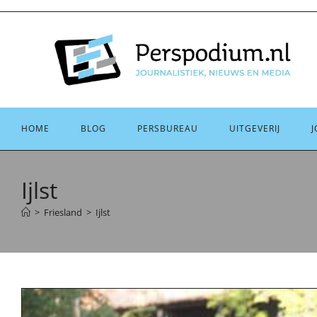
Ga
naar
inhoud
HOME
BLOG
PERSBUREAU
UITGEVERIJ
J
Ijlst
>
Friesland
>
Ijlst