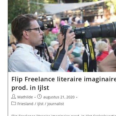
Flip Freelance literaire imaginair
prod. in Ijlst
Bericht
Bericht
Mathilde
augustus 21, 2020
auteur:
gepubliceerd
Berichtcategorie:
Friesland
/
Ijlst
/
Journalist
op: