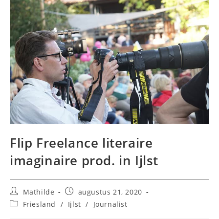
Flip Freelance literaire
imaginaire prod. in Ijlst
Bericht
Bericht
Mathilde
augustus 21, 2020
auteur:
gepubliceerd
Berichtcategorie:
Friesland
/
Ijlst
/
Journalist
op: