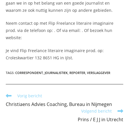
gaan we in op het belang van een goede journalist en
waarom ze ook nuttig kunnen zijn op andere gebieden.
Neem contact op met Flip Freelance literaire imaginaire
prod. via de telefoon op: . Of via email:
. Of bezoek hun
website:
Je vind Flip Freelance literaire imaginaire prod. op:
Croleskwartier 132 8651 HG in Ijlst.
TAGS
:
CORRESPONDENT
,
JOURNALISTIEK
,
REPORTER
,
VERSLAGGEVER
Lees
Vorig bericht
meer
Christiaens Advies Coaching, Bureau in Nijmegen
artikelen
Volgend bericht
Prins / E J J in Utrecht