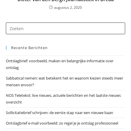
augustus 2, 2020
Dr
op
Es
Recente Berichten
om
he
Ontslagbrief: voorbeeld, maken en belangrijke informatie over
zo
ontslag
te
slu
Sabbatical nemen: wat betekent het en waarom kiezen steeds meer
mensen ervoor?
NOS Teletekst: live nieuws, actuele berichten en het laatste nieuws
overzicht
Sollicitatiebrief schrijven: de eerste stap naar een nieuwe baan
Ontslagbrief e-mail voorbeeld: zo regel je je ontslag professioneel