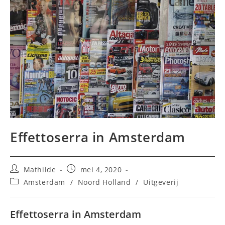
Effettoserra in Amsterdam
Bericht
Bericht
Mathilde
mei 4, 2020
auteur:
gepubliceerd
Berichtcategorie:
Amsterdam
/
Noord Holland
/
Uitgeverij
op:
Effettoserra in Amsterdam