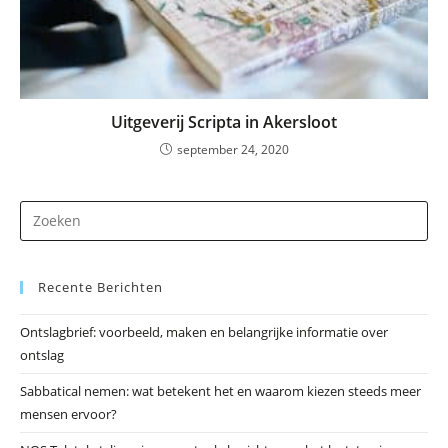
Uitgeverij Scripta in Akersloot
september 24, 2020
Dr
op
Es
Recente Berichten
om
he
Ontslagbrief: voorbeeld, maken en belangrijke informatie over
zo
ontslag
te
slu
Sabbatical nemen: wat betekent het en waarom kiezen steeds meer
mensen ervoor?