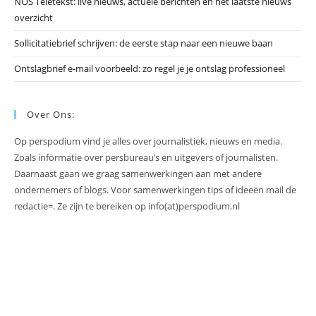
NOS Teletekst: live nieuws, actuele berichten en het laatste nieuws
overzicht
Sollicitatiebrief schrijven: de eerste stap naar een nieuwe baan
Ontslagbrief e-mail voorbeeld: zo regel je je ontslag professioneel
Over Ons:
Op perspodium vind je alles over journalistiek, nieuws en media.
Zoals informatie over persbureau’s en uitgevers of journalisten.
Daarnaast gaan we graag samenwerkingen aan met andere
ondernemers of blogs. Voor samenwerkingen tips of ideeën mail de
redactie=. Ze zijn te bereiken op info(at)perspodium.nl