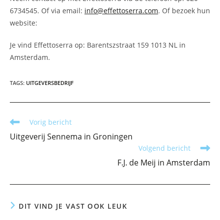
6734545. Of via email:
info@effettoserra.com
. Of bezoek hun
website:
Je vind Effettoserra op: Barentszstraat 159 1013 NL in
Amsterdam.
TAGS
:
UITGEVERSBEDRIJF
Lees
Vorig bericht
meer
Uitgeverij Sennema in Groningen
artikelen
Volgend bericht
F.J. de Meij in Amsterdam
DIT VIND JE VAST OOK LEUK