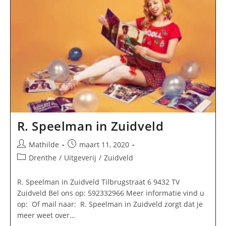
R. Speelman in Zuidveld
Bericht
Bericht
Mathilde
maart 11, 2020
auteur:
gepubliceerd
Berichtcategorie:
Drenthe
/
Uitgeverij
/
Zuidveld
op:
R. Speelman in Zuidveld Tilbrugstraat 6 9432 TV
Zuidveld Bel ons op: 592332966 Meer informatie vind u
op: Of mail naar: R. Speelman in Zuidveld zorgt dat je
meer weet over…