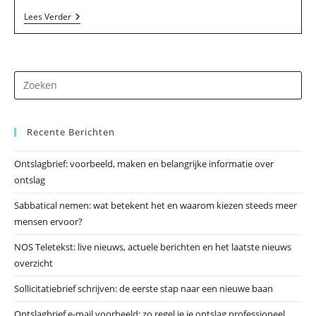
R.
Lees Verder
Speelman
In
Zuidveld
Dr
op
Es
Recente Berichten
om
he
Ontslagbrief: voorbeeld, maken en belangrijke informatie over
zo
ontslag
te
slu
Sabbatical nemen: wat betekent het en waarom kiezen steeds meer
mensen ervoor?
NOS Teletekst: live nieuws, actuele berichten en het laatste nieuws
overzicht
Sollicitatiebrief schrijven: de eerste stap naar een nieuwe baan
Ontslagbrief e-mail voorbeeld: zo regel je je ontslag professioneel