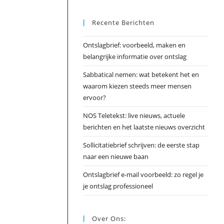
Esc
Recente Berichten
om
het
Ontslagbrief: voorbeeld, maken en
zoek
belangrijke informatie over ontslag
te
slui
Sabbatical nemen: wat betekent het en
waarom kiezen steeds meer mensen
ervoor?
NOS Teletekst: live nieuws, actuele
berichten en het laatste nieuws overzicht
Sollicitatiebrief schrijven: de eerste stap
naar een nieuwe baan
Ontslagbrief e-mail voorbeeld: zo regel je
je ontslag professioneel
Over Ons: