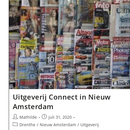
Uitgeverij Connect in Nieuw
Amsterdam
Bericht
Bericht
Mathilde
juli 31, 2020
auteur:
gepubliceerd
Berichtcategorie:
Drenthe
/
Nieuw Amsterdam
/
Uitgeverij
op: