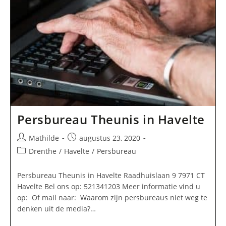
Persbureau Theunis in Havelte
Bericht
Bericht
Mathilde
augustus 23, 2020
auteur:
gepubliceerd
Berichtcategorie:
Drenthe
/
Havelte
/
Persbureau
op:
Persbureau Theunis in Havelte Raadhuislaan 9 7971 CT
Havelte Bel ons op: 521341203 Meer informatie vind u
op: Of mail naar: Waarom zijn persbureaus niet weg te
denken uit de media?…