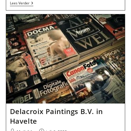
Persbureau
Lees Verder
Theunis
In
Havelte
Delacroix Paintings B.V. in
Havelte