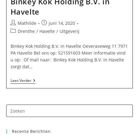
Binkey Kok Holding B.V. in
Havelte
Bericht
Bericht
Mathilde
juni 14, 2020
auteur:
gepubliceerd
Berichtcategorie:
Drenthe
/
Havelte
/
Uitgeverij
op:
Binkey Kok Holding B.V. in Havelte Oeveraseweg 11 7971
PA Havelte Bel ons op: 521591603 Meer informatie vind
u op: Of mail naar: Binkey Kok Holding B.V. in Havelte
zorgt dat…
Binkey
Lees Verder
Kok
Holding
B.V.
In
Havelte
Dr
op
Es
Recente Berichten
om