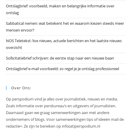
he
Ontslagbrief: voorbeeld, maken en belangrijke informatie over
zo
ontslag
te
slu
Sabbatical nemen: wat betekent het en waarom kiezen steeds meer
mensen ervoor?
NOS Teletekst: live nieuws, actuele berichten en het laatste nieuws
overzicht
Sollicitatiebrief schrijven: de eerste stap naar een nieuwe baan
Ontslagbrief e-mail voorbeeld: zo regel je je ontslag professioneel
Over Ons:
Op perspodium vind je alles over journalistiek, nieuws en media.
Zoals informatie over persbureau’s en uitgevers of journalisten.
Daarnaast gaan we graag samenwerkingen aan met andere
ondernemers of blogs. Voor samenwerkingen tips of ideeën mail de
redactie=. Ze zijn te bereiken op info(at)perspodium.nl