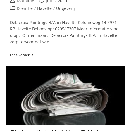
Bericht
Bericht
Mathilde
juli 6, 2020
auteur:
gepubliceerd
Berichtcategorie:
Drenthe
/
Havelte
/
Uitgeverij
op:
Delacroix Paintings B.V. in Havelte Kolonieweg 14 7971
RB Havelte Bel ons op: 620547307 Meer informatie vind
u op: Of mail naar: Delacroix Paintings B.V. in Havelte
zorgt ervoor dat wie…
Delacroix
Lees Verder
Paintings
B.V.
In
Havelte