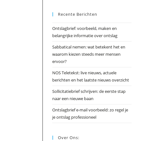
Esc
Recente Berichten
om
het
Ontslagbrief: voorbeeld, maken en
zoek
belangrijke informatie over ontslag
te
slui
Sabbatical nemen: wat betekent het en
waarom kiezen steeds meer mensen
ervoor?
NOS Teletekst: live nieuws, actuele
berichten en het laatste nieuws overzicht
Sollicitatiebrief schrijven: de eerste stap
naar een nieuwe baan
Ontslagbrief e-mail voorbeeld: zo regel je
je ontslag professioneel
Over Ons: