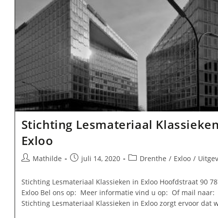
Stichting Lesmateriaal Klassieken
Exloo
Bericht
Bericht
Berichtcategorie:
Mathilde
juli 14, 2020
Drenthe
/
Exloo
/
Uitgev
auteur:
gepubliceerd
op:
Stichting Lesmateriaal Klassieken in Exloo Hoofdstraat 90 7
Exloo Bel ons op: Meer informatie vind u op: Of mail naar:
Stichting Lesmateriaal Klassieken in Exloo zorgt ervoor dat 