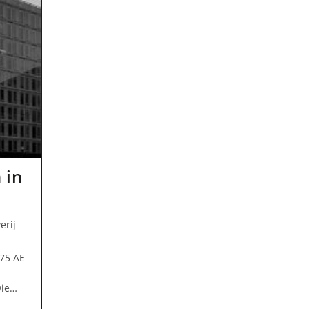
 in
erij
875 AE
wie…