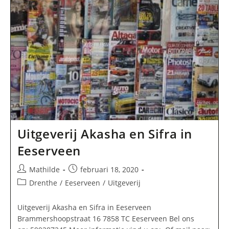
Uitgeverij Akasha en Sifra in
Eeserveen
Bericht
Bericht
Mathilde
februari 18, 2020
auteur:
gepubliceerd
Berichtcategorie:
Drenthe
/
Eeserveen
/
Uitgeverij
op:
Uitgeverij Akasha en Sifra in Eeserveen
Brammershoopstraat 16 7858 TC Eeserveen Bel ons