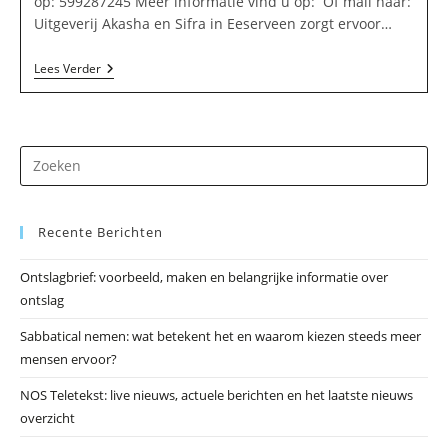
op: 599287245 Meer informatie vind u op: Of mail naar:
Uitgeverij Akasha en Sifra in Eeserveen zorgt ervoor…
Uitgeverij
Lees Verder
Akasha
En
Sifra
In
Eeserveen
Dr
op
Es
Recente Berichten
om
he
Ontslagbrief: voorbeeld, maken en belangrijke informatie over
zo
ontslag
te
slu
Sabbatical nemen: wat betekent het en waarom kiezen steeds meer
mensen ervoor?
NOS Teletekst: live nieuws, actuele berichten en het laatste nieuws
overzicht