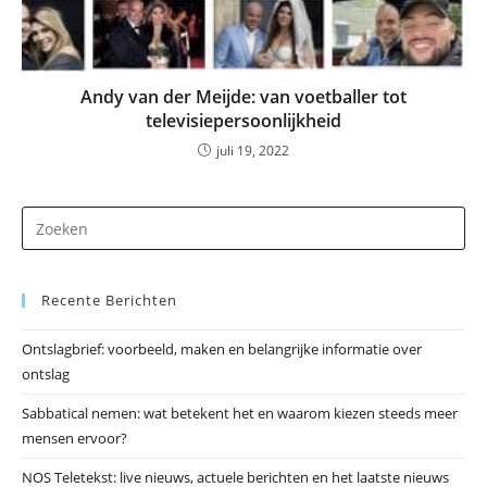
Andy van der Meijde: van voetballer tot
televisiepersoonlijkheid
juli 19, 2022
Dr
op
Es
Recente Berichten
om
he
Ontslagbrief: voorbeeld, maken en belangrijke informatie over
zo
ontslag
te
slu
Sabbatical nemen: wat betekent het en waarom kiezen steeds meer
mensen ervoor?
NOS Teletekst: live nieuws, actuele berichten en het laatste nieuws