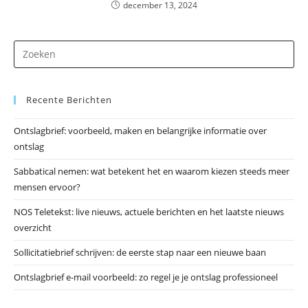
december 13, 2024
Dr
op
Es
Recente Berichten
om
he
Ontslagbrief: voorbeeld, maken en belangrijke informatie over
zo
ontslag
te
slu
Sabbatical nemen: wat betekent het en waarom kiezen steeds meer
mensen ervoor?
NOS Teletekst: live nieuws, actuele berichten en het laatste nieuws
overzicht
Sollicitatiebrief schrijven: de eerste stap naar een nieuwe baan
Ontslagbrief e-mail voorbeeld: zo regel je je ontslag professioneel