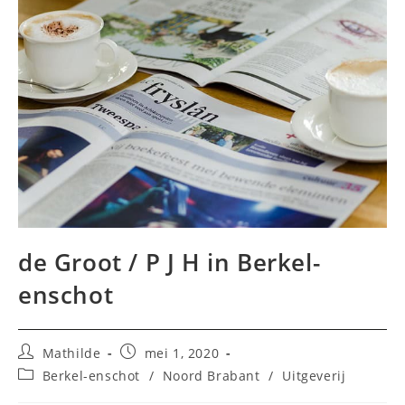
de Groot / P J H in Berkel-
enschot
Bericht
Bericht
Mathilde
mei 1, 2020
auteur:
gepubliceerd
Berichtcategorie:
Berkel-enschot
/
Noord Brabant
/
Uitgeverij
op: