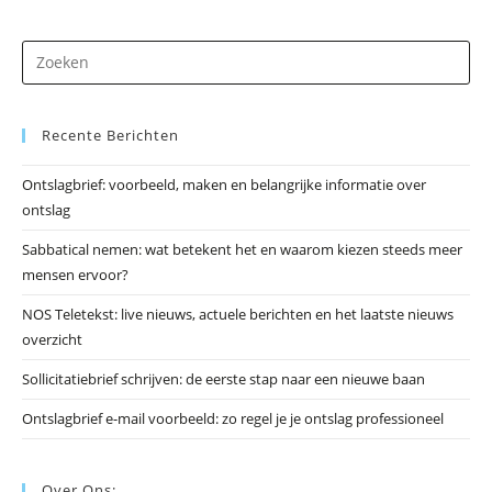
Dr
op
Es
Recente Berichten
om
he
Ontslagbrief: voorbeeld, maken en belangrijke informatie over
zo
ontslag
te
slu
Sabbatical nemen: wat betekent het en waarom kiezen steeds meer
mensen ervoor?
NOS Teletekst: live nieuws, actuele berichten en het laatste nieuws
overzicht
Sollicitatiebrief schrijven: de eerste stap naar een nieuwe baan
Ontslagbrief e-mail voorbeeld: zo regel je je ontslag professioneel
Over Ons: