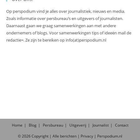
Op perspodium vind je alles over journalistiek, nieuws en media.
Zoals informatie over persbureau’s en uitgevers of journalisten.
Daarnaast gaan we graag samenwerkingen aan met andere
ondernemers of blogs. Voor samenwerkingen tips of ideeën mail de
redactie=. Ze zijn te bereiken op info(at)perspodium.nl
Home
Blog
Persbureau
Uitgeverij
Journalist
Contact
©
2026
Copyright |
Alle
berichten
|
Privacy
|
Perspodium.nl