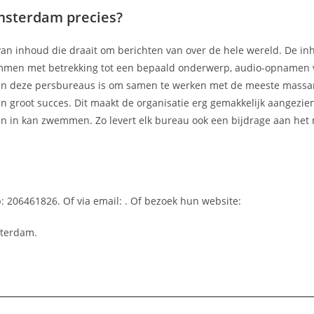
msterdam precies?
van inhoud die draait om berichten van over de hele wereld. De i
kolommen met betrekking tot een bepaald onderwerp, audio-opnamen 
l van deze persbureaus is om samen te werken met de meeste mass
 groot succes. Dit maakt de organisatie erg gemakkelijk aangezien 
en in kan zwemmen. Zo levert elk bureau ook een bijdrage aan het
: 206461826. Of via email:
. Of bezoek hun website:
sterdam.