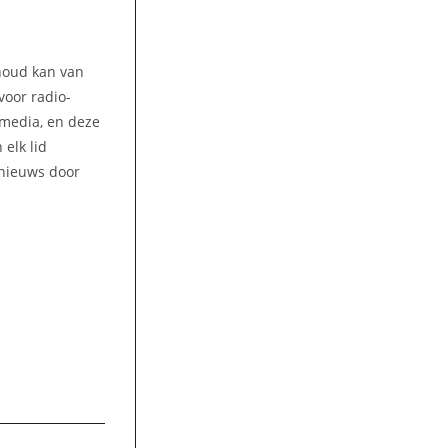
nhoud kan van
voor radio-
amedia, en deze
elk lid
 nieuws door