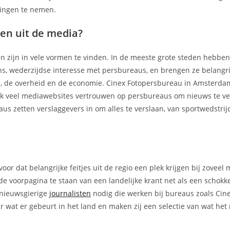
ssingen te nemen.
en uit de media?
en zijn in vele vormen te vinden. In de meeste grote steden hebbe
ons, wederzijdse interesse met persbureaus, en brengen ze belangri
ie, de overheid en de economie. Cinex Fotopersbureau in Amsterda
Ook veel mediawebsites vertrouwen op persbureaus om nieuws te v
us zetten verslaggevers in om alles te verslaan, van sportwedstrij
r dat belangrijke feitjes uit de regio een plek krijgen bij zoveel 
de voorpagina te staan van een landelijke krant net als een schok
r nieuwsgierige
journalisten
nodig die werken bij bureaus zoals Cin
 wat er gebeurt in het land en maken zij een selectie van wat het