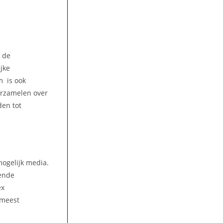
n de
jke
m is ook
erzamelen over
den tot
mogelijk media.
kende
ex
 meest