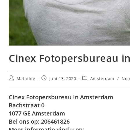
Cinex Fotopersbureau 
Bericht
Bericht
Berichtcategorie:
Mathilde
juni 13, 2020
Amsterdam
/
Noo
auteur:
gepubliceerd
op:
Cinex Fotopersbureau in Amsterdam
Bachstraat 0
1077 GE Amsterdam
Bel ons op: 206461826
Meer informatie vind u op: