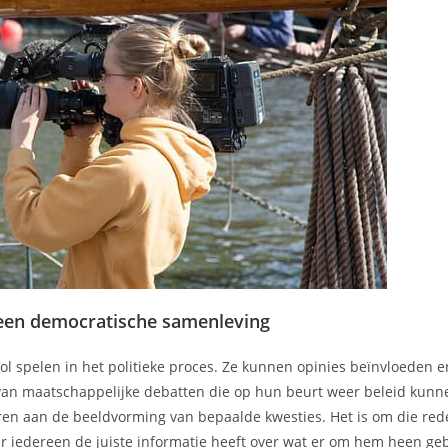
n een democratische samenleving
ol spelen in het politieke proces. Ze kunnen opinies beïnvloeden e
van maatschappelijke debatten die op hun beurt weer beleid kunn
en aan de beeldvorming van bepaalde kwesties. Het is om die rede
r iedereen de juiste informatie heeft over wat er om hem heen ge