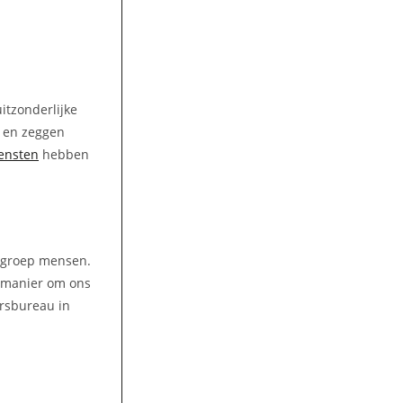
itzonderlijke
n en zeggen
ensten
hebben
e groep mensen.
 manier om ons
ersbureau in