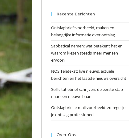
Esc
Recente Berichten
om
het
Ontslagbrief: voorbeeld, maken en
zoek
belangrijke informatie over ontslag
te
slui
Sabbatical nemen: wat betekent het en
waarom kiezen steeds meer mensen
ervoor?
NOS Teletekst: live nieuws, actuele
berichten en het laatste nieuws overzicht
Sollicitatiebrief schrijven: de eerste stap
naar een nieuwe baan
Ontslagbrief e-mail voorbeeld: zo regel je
je ontslag professioneel
Over Ons: