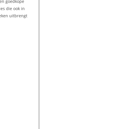
 Een goedkope
es die ook in
eken uitbrengt