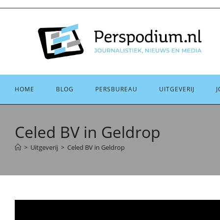
Ga
naar
inhoud
HOME
BLOG
PERSBUREAU
UITGEVERIJ
J
Celed BV in Geldrop
>
Uitgeverij
>
Celed BV in Geldrop