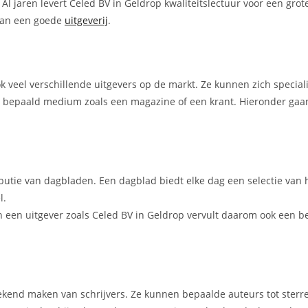
t. Al jaren levert Celed BV in Geldrop kwaliteitslectuur voor een gro
 van een goede
uitgeverij
.
ook veel verschillende uitgevers op de markt. Ze kunnen zich specia
en bepaald medium zoals een magazine of een krant. Hieronder gaan
ibutie van dagbladen. Een dagblad biedt elke dag een selectie van 
l.
een uitgever zoals Celed BV in Geldrop vervult daarom ook een bel
t bekend maken van schrijvers. Ze kunnen bepaalde auteurs tot ster