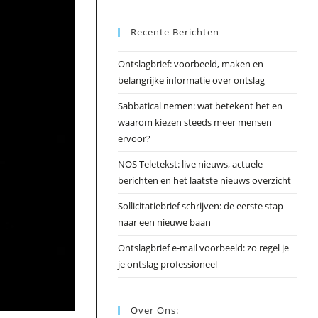
Esc
Recente Berichten
om
het
Ontslagbrief: voorbeeld, maken en
zoek
belangrijke informatie over ontslag
te
slui
Sabbatical nemen: wat betekent het en
waarom kiezen steeds meer mensen
ervoor?
NOS Teletekst: live nieuws, actuele
berichten en het laatste nieuws overzicht
Sollicitatiebrief schrijven: de eerste stap
naar een nieuwe baan
Ontslagbrief e-mail voorbeeld: zo regel je
je ontslag professioneel
Over Ons: