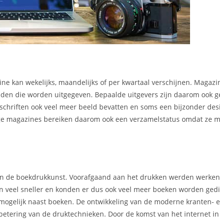
ne kan wekelijks, maandelijks of per kwartaal verschijnen. Magaz
kbladen die worden uitgegeven. Bepaalde uitgevers zijn daarom ook 
chriften ook veel meer beeld bevatten en soms een bijzonder des
mmige magazines bereiken daarom ook een verzamelstatus omdat ze m
 van de boekdrukkunst. Voorafgaand aan het drukken werden werke
en veel sneller en konden er dus ook veel meer boeken worden gedi
mogelijk naast boeken. De ontwikkeling van de moderne kranten- 
rbetering van de druktechnieken. Door de komst van het internet i