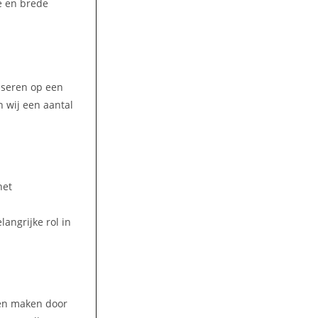
te en brede
liseren op een
 wij een aantal
het
angrijke rol in
ren maken door