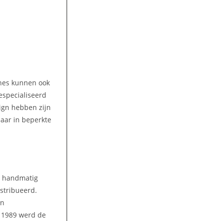
ines kunnen ook
gespecialiseerd
ign hebben zijn
aar in beperkte
n handmatig
stribueerd.
en
n 1989 werd de