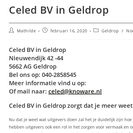
Celed BV in Geldrop
Bericht
Bericht
Berichtcategorie:
Mathilde
februari 16, 2020
Geldrop
/
No
auteur:
gepubliceerd
op:
Celed BV in Geldrop
Nieuwendijk 42 -44
5662 AG Geldrop
Bel ons op: 040-2858545
Meer informatie vind u op:
Of mail naar:
celed@knoware.nl
Celed BV in Geldrop zorgt dat je meer weet
Nu dat je weet wat uitgevers doen zal het je duidelijk zijn ho
hebben uitgevers ook een rol in het zorgen voor vermaak en on