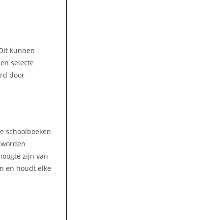
 Dit kunnen
een selecte
ord door
lke schoolboeken
n worden
hoogte zijn van
en en houdt elke