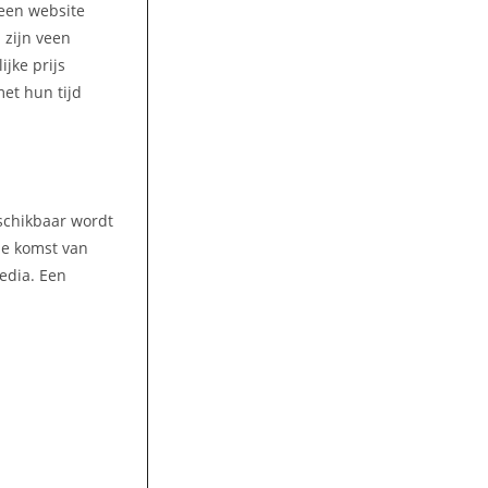
 een website
 zijn veen
ijke prijs
met hun tijd
eschikbaar wordt
 de komst van
media. Een