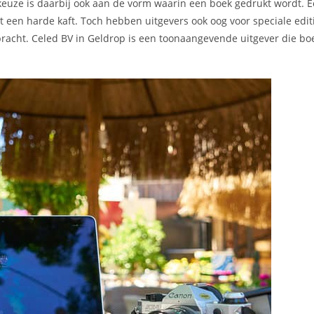
 keuze is daarbij ook aan de vorm waarin een boek gedrukt wordt.
een harde kaft. Toch hebben uitgevers ook oog voor speciale editi
ebracht. Celed BV in Geldrop is een toonaangevende uitgever die bo