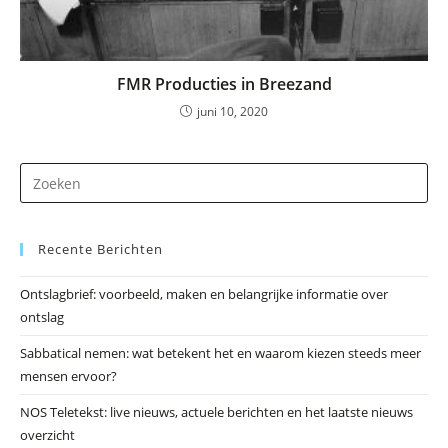
FMR Producties in Breezand
juni 10, 2020
Dr
op
Es
Recente Berichten
om
he
Ontslagbrief: voorbeeld, maken en belangrijke informatie over
zo
ontslag
te
slu
Sabbatical nemen: wat betekent het en waarom kiezen steeds meer
mensen ervoor?
NOS Teletekst: live nieuws, actuele berichten en het laatste nieuws
overzicht