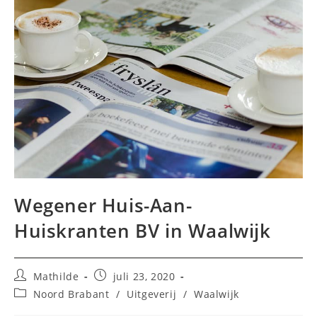
Wegener Huis-Aan-
Huiskranten BV in Waalwijk
Bericht
Bericht
Mathilde
juli 23, 2020
auteur:
gepubliceerd
Berichtcategorie:
Noord Brabant
/
Uitgeverij
/
Waalwijk
op: