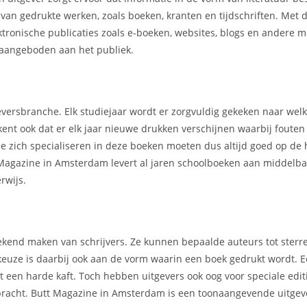
r van gedrukte werken, zoals boeken, kranten en tijdschriften. Met
ektronische publicaties zoals e-boeken, websites, blogs en andere 
aangeboden aan het publiek.
geversbranche. Elk studiejaar wordt er zorgvuldig gekeken naar we
kent ook dat er elk jaar nieuwe drukken verschijnen waarbij foute
e zich specialiseren in deze boeken moeten dus altijd goed op de 
 Magazine in Amsterdam levert al jaren schoolboeken aan middelba
rwijs.
t bekend maken van schrijvers. Ze kunnen bepaalde auteurs tot ster
 keuze is daarbij ook aan de vorm waarin een boek gedrukt wordt.
een harde kaft. Toch hebben uitgevers ook oog voor speciale editi
gebracht. Butt Magazine in Amsterdam is een toonaangevende uitgev