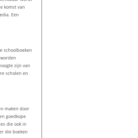
 de komst van
media. Een
lke schoolboeken
n worden
hoogte zijn van
re scholen en
ren maken door
 Een goedkope
es die ook in
er die boeken