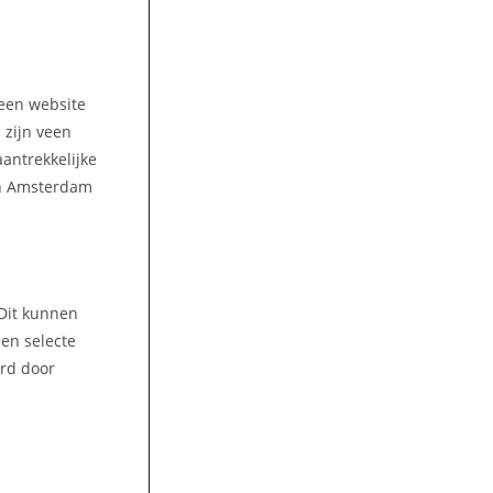
 een website
 zijn veen
antrekkelijke
 in Amsterdam
 Dit kunnen
een selecte
ord door