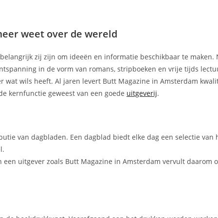
meer weet over de wereld
e belangrijk zij zijn om ideeën en informatie beschikbaar te maken. 
tspanning in de vorm van romans, stripboeken en vrije tijds lectu
r wat wils heeft. Al jaren levert Butt Magazine in Amsterdam kwali
d de kernfunctie geweest van een goede
uitgeverij
.
ibutie van dagbladen. Een dagblad biedt elke dag een selectie van 
l.
n een uitgever zoals Butt Magazine in Amsterdam vervult daarom 