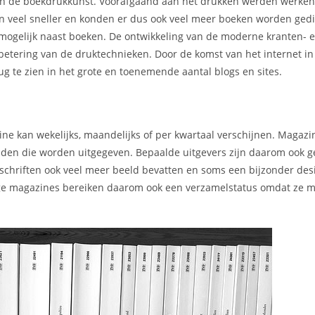
 van de boekdrukkunst. Voorafgaand aan het drukken werden werke
en veel sneller en konden er dus ook veel meer boeken worden gedi
mogelijk naast boeken. De ontwikkeling van de moderne kranten- 
rbetering van de druktechnieken. Door de komst van het internet i
g te zien in het grote en toenemende aantal blogs en sites.
ne kan wekelijks, maandelijks of per kwartaal verschijnen. Magaz
kbladen die worden uitgegeven. Bepaalde uitgevers zijn daarom ook 
chriften ook veel meer beeld bevatten en soms een bijzonder des
mmige magazines bereiken daarom ook een verzamelstatus omdat ze m