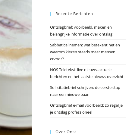
Esc
Recente Berichten
om
het
Ontslagbrief: voorbeeld, maken en
zoek
belangrijke informatie over ontslag
te
slui
Sabbatical nemen: wat betekent het en
waarom kiezen steeds meer mensen
ervoor?
NOS Teletekst: live nieuws, actuele
berichten en het laatste nieuws overzicht
Sollicitatiebrief schrijven: de eerste stap
naar een nieuwe baan
Ontslagbrief e-mail voorbeeld: zo regel je
je ontslag professioneel
Over Ons: