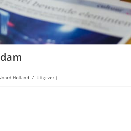
erdam
Noord Holland
/
Uitgeverij