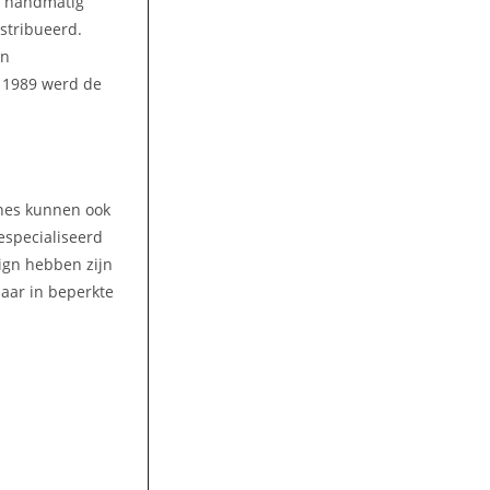
n handmatig
stribueerd.
en
n 1989 werd de
ines kunnen ook
gespecialiseerd
ign hebben zijn
aar in beperkte