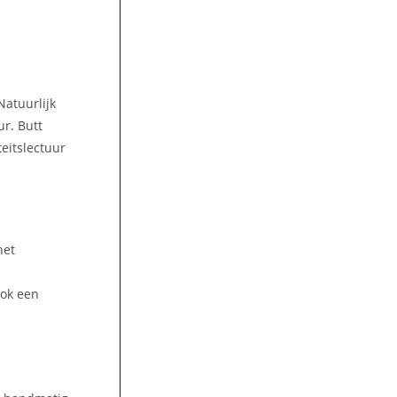
Natuurlijk
ur. Butt
teitslectuur
het
ook een