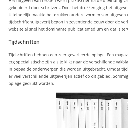
Het uitgeven van teksten werd praktischer na de uitvinding
gekopieerd door schrijvers. Door het drukken ging het uitgev
Uiteindelijk maakte het drukken andere vormen van uitgeven 
tijdschriftenuitgeverij begon in zeventiende eeuw door de ve
website al snel het dominante publicatiemedium en dat is teru
Tijdschriften
Tijdschriften hebben een zeer gevarieerde oplage. Een magazi
erg specialistische zijn als je kijkt naar de verschillende va
in bepaalde onderwerpen die worden uitgebracht. Omdat tijds
er veel verschillende uitgeverijen actief op dit gebied. So
oplage gedrukt worden.