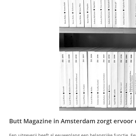
Butt Magazine in Amsterdam zorgt ervoor dat
Een uitgeverij heeft al eeuwenlang een belangrijke functie. Ee