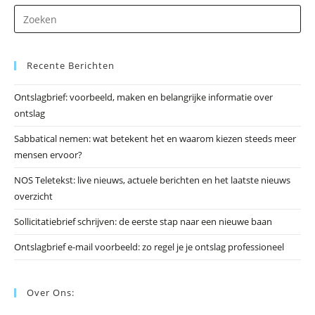
Dr
op
Es
Recente Berichten
om
he
Ontslagbrief: voorbeeld, maken en belangrijke informatie over
zo
ontslag
te
slu
Sabbatical nemen: wat betekent het en waarom kiezen steeds meer
mensen ervoor?
NOS Teletekst: live nieuws, actuele berichten en het laatste nieuws
overzicht
Sollicitatiebrief schrijven: de eerste stap naar een nieuwe baan
Ontslagbrief e-mail voorbeeld: zo regel je je ontslag professioneel
Over Ons: