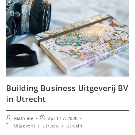
Building Business Uitgeverij BV
in Utrecht
Bericht
Bericht
Mathilde
april 17, 2020
auteur:
gepubliceerd
Berichtcategorie:
Uitgeverij
/
Utrecht
/
Utrecht
op: