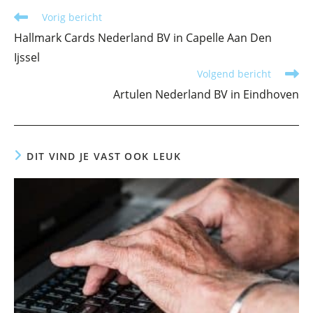
Lees
Vorig bericht
meer
Hallmark Cards Nederland BV in Capelle Aan Den
artikelen
Ijssel
Volgend bericht
Artulen Nederland BV in Eindhoven
DIT VIND JE VAST OOK LEUK