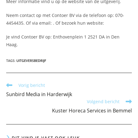
Meer informatie vind u op de website van de uitgeverij.
Neem contact op met Contoer BV via de telefoon op: 070-
4454435. Of via email:
. Of bezoek hun website:
Je vind Contoer BV op: Enthovenplein 1 2521 DA in Den
Haag.
TAGS
:
UITGEVERSBEDRIJF
Lees
Vorig bericht
meer
Sunbird Media in Harderwijk
artikelen
Volgend bericht
Kuster Horeca Services in Bemmel
DIT VIND JE VAST OOK LEUK