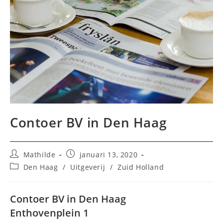
Contoer BV in Den Haag
Bericht
Bericht
Mathilde
januari 13, 2020
auteur:
gepubliceerd
Berichtcategorie:
Den Haag
/
Uitgeverij
/
Zuid Holland
op:
Contoer BV in Den Haag
Enthovenplein 1