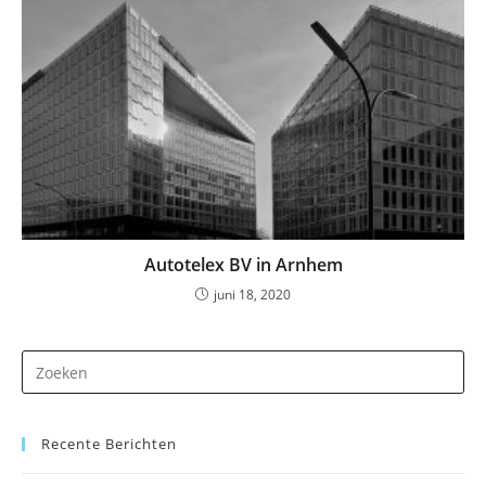
Autotelex BV in Arnhem
juni 18, 2020
Dr
op
Es
Recente Berichten
om
he