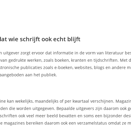
 wie schrijft ook echt blijft
n uitgever zorgt ervoor dat informatie in de vorm van literatuur b
r van gedrukte werken, zoals boeken, kranten en tijdschriften. Met
ektronische publicaties zoals e-boeken, websites, blogs en andere 
aangeboden aan het publiek.
ne kan wekelijks, maandelijks of per kwartaal verschijnen. Magaz
kbladen die worden uitgegeven. Bepaalde uitgevers zijn daarom ook 
chriften ook veel meer beeld bevatten en soms een bijzonder des
mmige magazines bereiken daarom ook een verzamelstatus omdat ze m