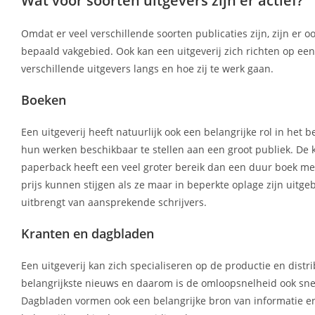
Wat voor soorten uitgevers zijn er actief?
Omdat er veel verschillende soorten publicaties zijn, zijn er 
bepaald vakgebied. Ook kan een uitgeverij zich richten op e
verschillende uitgevers langs en hoe zij te werk gaan.
Boeken
Een uitgeverij heeft natuurlijk ook een belangrijke rol in he
hun werken beschikbaar te stellen aan een groot publiek. De
paperback heeft een veel groter bereik dan een duur boek met 
prijs kunnen stijgen als ze maar in beperkte oplage zijn uit
uitbrengt van aansprekende schrijvers.
Kranten en dagbladen
Een uitgeverij kan zich specialiseren op de productie en distr
belangrijkste nieuws en daarom is de omloopsnelheid ook sne
Dagbladen vormen ook een belangrijke bron van informatie e