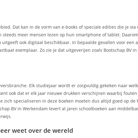
ebied. Dat kan in de vorm van e-books of speciale edities die je via
ien steeds meer mensen lezen op hun smartphone of tablet. Daarom
itgeeft ook digitaal beschikbaar. In bepaalde gevallen voor een a
tastbaat exemplaar. Zo zie je dat uitgeverijen zoals Bootschap BV 
geversbranche. Elk studiejaar wordt er zorgvuldig gekeken naar we
kent ook dat er elk jaar nieuwe drukken verschijnen waarbij foute
e zich specialiseren in deze boeken moeten dus altijd goed op de 
schap BV in Werkendam levert al jaren schoolboeken aan middelba
rwijs.
eer weet over de wereld