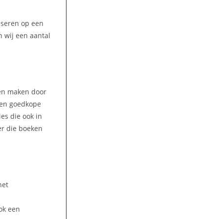
liseren op een
 wij een aantal
ren maken door
 Een goedkope
es die ook in
er die boeken
het
ok een