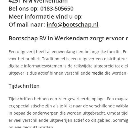
4251 NM Werkendam
Bel ons op: 0183-505650
Meer informatie vind u op:
Of mail naar:
info@bootschap.nl
Bootschap BV in Werkendam zorgt ervoor dat
Een uitgeverij heeft al eeuwenlang een belangrijke functie. Ee
voor het publiek. Traditioneel is een uitgever een distributeu
digitale informatiesystemen is de reikwijdte uitgebreid tot el
uitgever is dus actief binnen verschillende
media
die worden 
Tijdschriften
Tijdschriften hebben een zeer gevarieerde oplage. Een magazi
erg specialistische zijn als je kijkt naar de verschillende va
in bepaalde onderwerpen die worden uitgebracht. Omdat tijds
er veel verschillende uitgeverijen actief op dit gebied. So
oplage gedrukt worden.