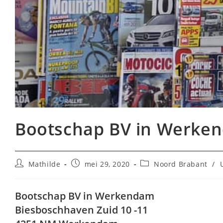
Bootschap BV in Werke
Bericht
Bericht
Berichtcategorie:
Mathilde
mei 29, 2020
Noord Brabant
/
auteur:
gepubliceerd
op:
Bootschap BV in Werkendam
Biesboschhaven Zuid 10 -11