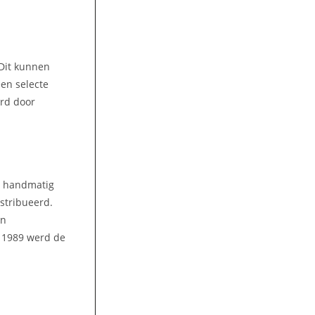
 Dit kunnen
een selecte
ord door
n handmatig
stribueerd.
en
n 1989 werd de