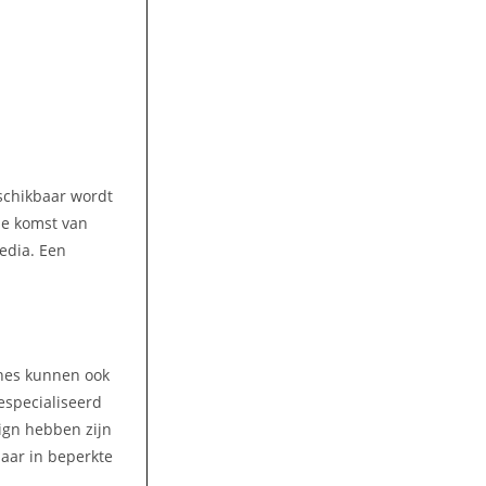
eschikbaar wordt
 de komst van
media. Een
ines kunnen ook
gespecialiseerd
ign hebben zijn
aar in beperkte