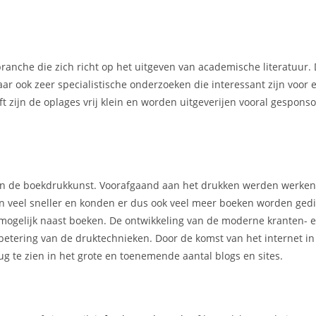
ranche die zich richt op het uitgeven van academische literatuur.
ar ook zeer specialistische onderzoeken die interessant zijn voor 
t zijn de oplages vrij klein en worden uitgeverijen vooral gespons
 van de boekdrukkunst. Voorafgaand aan het drukken werden werke
en veel sneller en konden er dus ook veel meer boeken worden gedi
mogelijk naast boeken. De ontwikkeling van de moderne kranten- 
rbetering van de druktechnieken. Door de komst van het internet i
g te zien in het grote en toenemende aantal blogs en sites.