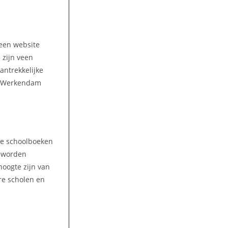
 een website
 zijn veen
antrekkelijke
in Werkendam
lke schoolboeken
n worden
hoogte zijn van
re scholen en