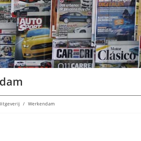
ndam
Uitgeverij
/
Werkendam