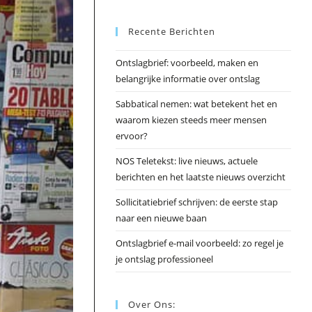
Esc
Recente Berichten
om
het
Ontslagbrief: voorbeeld, maken en
zoek
belangrijke informatie over ontslag
te
slui
Sabbatical nemen: wat betekent het en
waarom kiezen steeds meer mensen
ervoor?
NOS Teletekst: live nieuws, actuele
berichten en het laatste nieuws overzicht
Sollicitatiebrief schrijven: de eerste stap
naar een nieuwe baan
Ontslagbrief e-mail voorbeeld: zo regel je
je ontslag professioneel
Over Ons: