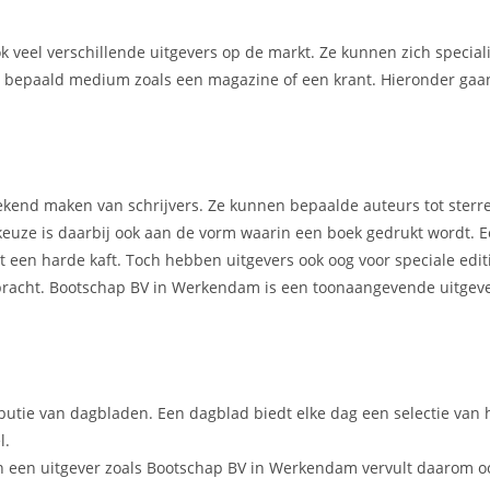
ook veel verschillende uitgevers op de markt. Ze kunnen zich specia
en bepaald medium zoals een magazine of een krant. Hieronder gaan
t bekend maken van schrijvers. Ze kunnen bepaalde auteurs tot ster
 keuze is daarbij ook aan de vorm waarin een boek gedrukt wordt.
een harde kaft. Toch hebben uitgevers ook oog voor speciale editi
gebracht. Bootschap BV in Werkendam is een toonaangevende uitgev
ibutie van dagbladen. Een dagblad biedt elke dag een selectie van 
l.
n een uitgever zoals Bootschap BV in Werkendam vervult daarom o