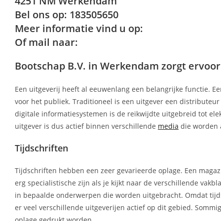
4251 NM Werkendam
Bel ons op: 183505650
Meer informatie vind u op:
Of mail naar:
Bootschap B.V. in Werkendam zorgt ervoor da
Een uitgeverij heeft al eeuwenlang een belangrijke functie. Ee
voor het publiek. Traditioneel is een uitgever een distributeu
digitale informatiesystemen is de reikwijdte uitgebreid tot el
uitgever is dus actief binnen verschillende
media
die worden 
Tijdschriften
Tijdschriften hebben een zeer gevarieerde oplage. Een magazi
erg specialistische zijn als je kijkt naar de verschillende va
in bepaalde onderwerpen die worden uitgebracht. Omdat tijds
er veel verschillende uitgeverijen actief op dit gebied. So
oplage gedrukt worden.