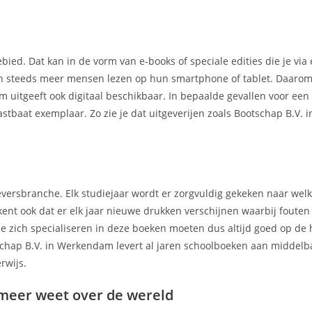
ebied. Dat kan in de vorm van e-books of speciale edities die je via
ien steeds meer mensen lezen op hun smartphone of tablet. Daarom
 uitgeeft ook digitaal beschikbaar. In bepaalde gevallen voor een 
tastbaat exemplaar. Zo zie je dat uitgeverijen zoals Bootschap B.V
geversbranche. Elk studiejaar wordt er zorgvuldig gekeken naar we
kent ook dat er elk jaar nieuwe drukken verschijnen waarbij foute
e zich specialiseren in deze boeken moeten dus altijd goed op de 
schap B.V. in Werkendam levert al jaren schoolboeken aan middelb
rwijs.
 meer weet over de wereld