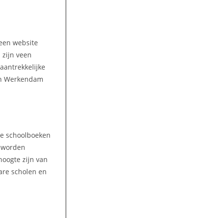
 een website
 zijn veen
aantrekkelijke
. in Werkendam
lke schoolboeken
n worden
hoogte zijn van
are scholen en