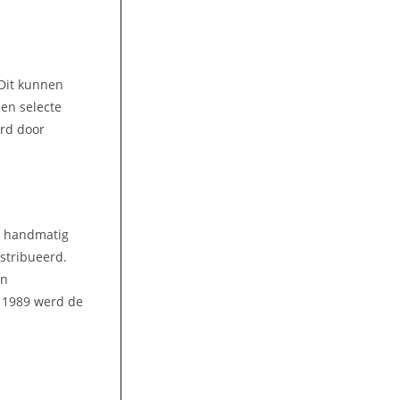
 Dit kunnen
een selecte
ord door
n handmatig
stribueerd.
en
n 1989 werd de