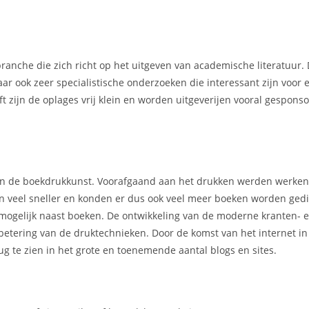
ranche die zich richt op het uitgeven van academische literatuur.
ar ook zeer specialistische onderzoeken die interessant zijn voor 
t zijn de oplages vrij klein en worden uitgeverijen vooral gespons
 van de boekdrukkunst. Voorafgaand aan het drukken werden werke
en veel sneller en konden er dus ook veel meer boeken worden gedi
mogelijk naast boeken. De ontwikkeling van de moderne kranten- 
rbetering van de druktechnieken. Door de komst van het internet i
g te zien in het grote en toenemende aantal blogs en sites.