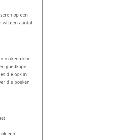
liseren op een
 wij een aantal
ren maken door
 Een goedkope
es die ook in
ver die boeken
het
ook een