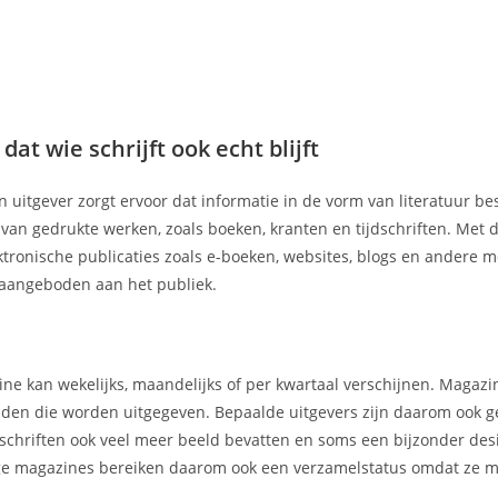
t wie schrijft ook echt blijft
n uitgever zorgt ervoor dat informatie in de vorm van literatuur b
r van gedrukte werken, zoals boeken, kranten en tijdschriften. Met
ektronische publicaties zoals e-boeken, websites, blogs en andere 
aangeboden aan het publiek.
ne kan wekelijks, maandelijks of per kwartaal verschijnen. Magaz
kbladen die worden uitgegeven. Bepaalde uitgevers zijn daarom ook 
chriften ook veel meer beeld bevatten en soms een bijzonder des
mmige magazines bereiken daarom ook een verzamelstatus omdat ze m