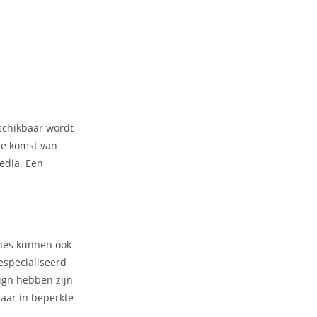
eschikbaar wordt
 de komst van
media. Een
ines kunnen ook
gespecialiseerd
ign hebben zijn
aar in beperkte