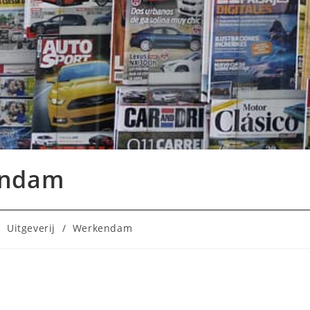
endam
/
Uitgeverij
/
Werkendam