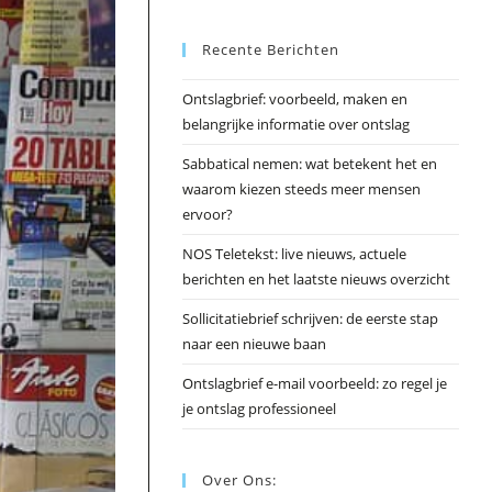
Esc
Recente Berichten
om
het
Ontslagbrief: voorbeeld, maken en
zoek
belangrijke informatie over ontslag
te
slui
Sabbatical nemen: wat betekent het en
waarom kiezen steeds meer mensen
ervoor?
NOS Teletekst: live nieuws, actuele
berichten en het laatste nieuws overzicht
Sollicitatiebrief schrijven: de eerste stap
naar een nieuwe baan
Ontslagbrief e-mail voorbeeld: zo regel je
je ontslag professioneel
Over Ons: