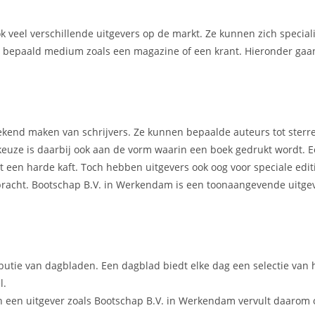
ook veel verschillende uitgevers op de markt. Ze kunnen zich specia
en bepaald medium zoals een magazine of een krant. Hieronder gaan
t bekend maken van schrijvers. Ze kunnen bepaalde auteurs tot ster
 keuze is daarbij ook aan de vorm waarin een boek gedrukt wordt.
een harde kaft. Toch hebben uitgevers ook oog voor speciale editi
gebracht. Bootschap B.V. in Werkendam is een toonaangevende uitge
ibutie van dagbladen. Een dagblad biedt elke dag een selectie van 
l.
n een uitgever zoals Bootschap B.V. in Werkendam vervult daarom 