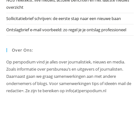
NOS Teletekst: live nieuws, actuele berichten en het laatste nieuws
overzicht
Sollicitatiebrief schrijven: de eerste stap naar een nieuwe baan
Ontslagbrief e-mail voorbeeld: zo regel je je ontslag professioneel
Over Ons:
Op perspodium vind je alles over journalistiek, nieuws en media.
Zoals informatie over persbureau’s en uitgevers of journalisten.
Daarnaast gaan we graag samenwerkingen aan met andere
ondernemers of blogs. Voor samenwerkingen tips of ideeën mail de
redactie=. Ze zijn te bereiken op info(at)perspodium.nl