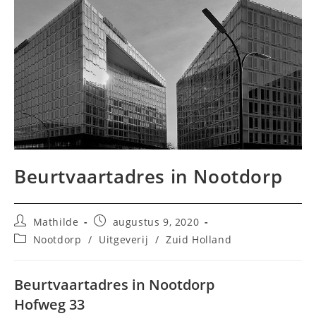
Beurtvaartadres in Nootdorp
Bericht
Bericht
Mathilde
augustus 9, 2020
auteur:
gepubliceerd
Berichtcategorie:
Nootdorp
/
Uitgeverij
/
Zuid Holland
op:
Beurtvaartadres in Nootdorp
Hofweg 33