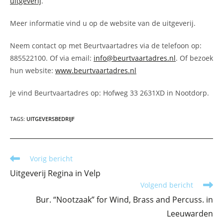
uitgeverij
.
Meer informatie vind u op de website van de uitgeverij.
Neem contact op met Beurtvaartadres via de telefoon op:
885522100. Of via email:
info@beurtvaartadres.nl
. Of bezoek
hun website:
www.beurtvaartadres.nl
Je vind Beurtvaartadres op: Hofweg 33 2631XD in Nootdorp.
TAGS
:
UITGEVERSBEDRIJF
Lees
Vorig bericht
meer
Uitgeverij Regina in Velp
artikelen
Volgend bericht
Bur. “Nootzaak” for Wind, Brass and Percuss. in
Leeuwarden