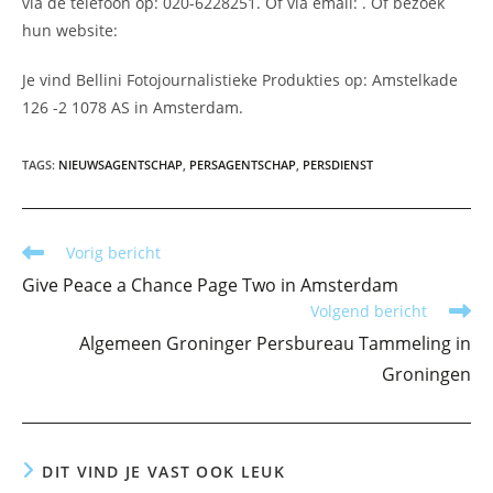
via de telefoon op: 020-6228251. Of via email:
. Of bezoek
hun website:
Je vind Bellini Fotojournalistieke Produkties op: Amstelkade
126 -2 1078 AS in Amsterdam.
TAGS
:
NIEUWSAGENTSCHAP
,
PERSAGENTSCHAP
,
PERSDIENST
Lees
Vorig bericht
meer
Give Peace a Chance Page Two in Amsterdam
artikelen
Volgend bericht
Algemeen Groninger Persbureau Tammeling in
Groningen
DIT VIND JE VAST OOK LEUK