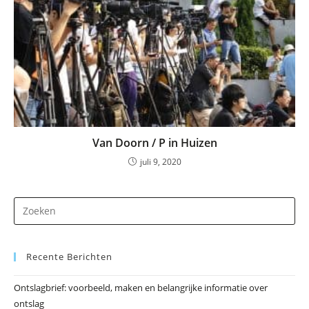
Van Doorn / P in Huizen
juli 9, 2020
Dr
op
Es
Recente Berichten
om
he
Ontslagbrief: voorbeeld, maken en belangrijke informatie over
zo
ontslag
te