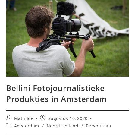
Bellini Fotojournalistieke
Produkties in Amsterdam
Bericht
Bericht
Mathilde
augustus 10, 2020
auteur:
gepubliceerd
Berichtcategorie:
Amsterdam
/
Noord Holland
/
Persbureau
op: