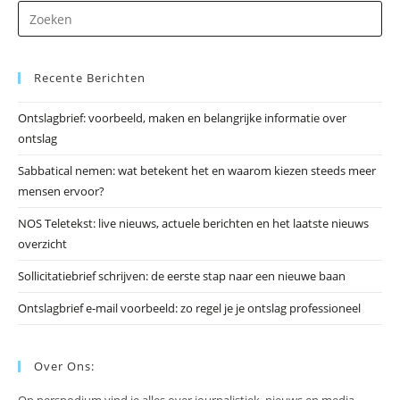
Dr
op
Es
Recente Berichten
om
he
Ontslagbrief: voorbeeld, maken en belangrijke informatie over
zo
ontslag
te
slu
Sabbatical nemen: wat betekent het en waarom kiezen steeds meer
mensen ervoor?
NOS Teletekst: live nieuws, actuele berichten en het laatste nieuws
overzicht
Sollicitatiebrief schrijven: de eerste stap naar een nieuwe baan
Ontslagbrief e-mail voorbeeld: zo regel je je ontslag professioneel
Over Ons: