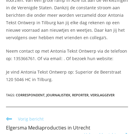
voorzien. Van een grote ramp in Azië tot aan de verkiezingen
in de Verenigde Staten. Dankzij de constante stroom aan
berichten die onder meer worden verzameld door Antonia
Tekst Ontwerp in Tilburg kan jij elke dag rekenen op een
nieuwe voorraad aan nieuwtjes en weetjes. Daar kan jij het
vervolgens over hebben met vrienden en collega’s.
Neem contact op met Antonia Tekst Ontwerp via de telefoon
op: 135366761. Of via email:
. Of bezoek hun website:
Je vind Antonia Tekst Ontwerp op: Superior de Beerstraat
120 5046 HC in Tilburg.
TAGS
:
CORRESPONDENT
,
JOURNALISTIEK
,
REPORTER
,
VERSLAGGEVER
Lees
Vorig bericht
meer
Elgersma Mediaproducties in Utrecht
artikelen