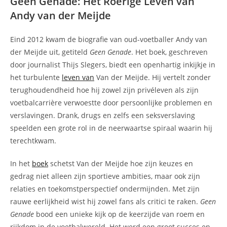
Geen Genade: Het Roerige Leven van
Andy van der Meijde
Eind 2012 kwam de biografie van oud-voetballer Andy van
der Meijde uit, getiteld
Geen Genade
. Het boek, geschreven
door journalist Thijs Slegers, biedt een openhartig inkijkje in
het turbulente
leven van
Van der Meijde. Hij vertelt zonder
terughoudendheid hoe hij zowel zijn privéleven als zijn
voetbalcarrière verwoestte door persoonlijke problemen en
verslavingen. Drank, drugs en zelfs een seksverslaving
speelden een grote rol in de neerwaartse spiraal waarin hij
terechtkwam.
In het
boek
schetst Van der Meijde hoe zijn keuzes en
gedrag niet alleen zijn sportieve ambities, maar ook zijn
relaties en toekomstperspectief ondermijnden. Met zijn
rauwe eerlijkheid wist hij zowel fans als critici te raken.
Geen
Genade
bood een unieke kijk op de keerzijde van roem en
rijkdom in de voetbalwereld. Het werd een groot succes en