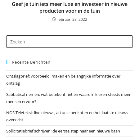
Geef je tuin iets meer luxe en investeer in nieuwe
producten voor in de tuin
februari 23, 2022
Dr
op
Es
Recente Berichten
om
he
Ontslagbrief: voorbeeld, maken en belangrijke informatie over
zo
ontslag
te
slu
Sabbatical nemen: wat betekent het en waarom kiezen steeds meer
mensen ervoor?
NOS Teletekst: live nieuws, actuele berichten en het laatste nieuws
overzicht
Sollicitatiebrief schrijven: de eerste stap naar een nieuwe baan