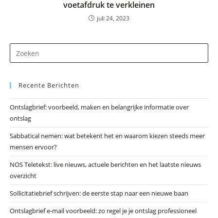
voetafdruk te verkleinen
juli 24, 2023
Dr
op
Es
Recente Berichten
om
he
Ontslagbrief: voorbeeld, maken en belangrijke informatie over
zo
ontslag
te
slu
Sabbatical nemen: wat betekent het en waarom kiezen steeds meer
mensen ervoor?
NOS Teletekst: live nieuws, actuele berichten en het laatste nieuws
overzicht
Sollicitatiebrief schrijven: de eerste stap naar een nieuwe baan
Ontslagbrief e-mail voorbeeld: zo regel je je ontslag professioneel