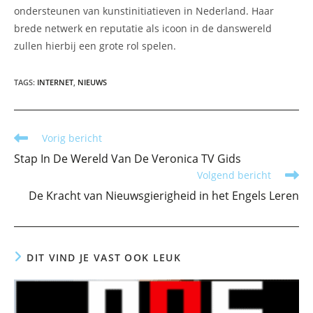
ondersteunen van kunstinitiatieven in Nederland. Haar
brede netwerk en reputatie als icoon in de danswereld
zullen hierbij een grote rol spelen.
TAGS
:
INTERNET
,
NIEUWS
Lees
Vorig bericht
meer
Stap In De Wereld Van De Veronica TV Gids
artikelen
Volgend bericht
De Kracht van Nieuwsgierigheid in het Engels Leren
DIT VIND JE VAST OOK LEUK