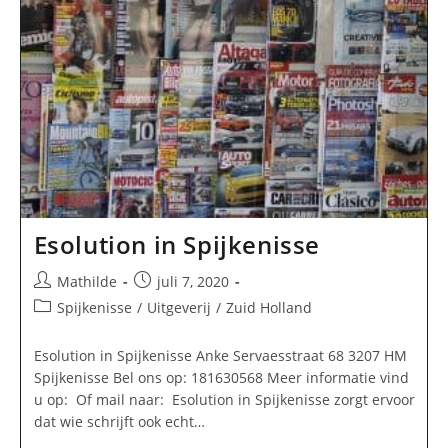
Esolution in Spijkenisse
Bericht
Bericht
Mathilde
juli 7, 2020
auteur:
gepubliceerd
Berichtcategorie:
Spijkenisse
/
Uitgeverij
/
Zuid Holland
op:
Esolution in Spijkenisse Anke Servaesstraat 68 3207 HM
Spijkenisse Bel ons op: 181630568 Meer informatie vind
u op: Of mail naar: Esolution in Spijkenisse zorgt ervoor
dat wie schrijft ook echt…