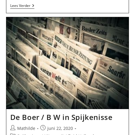
Esolution
Lees Verder
In
Spijkenisse
De Boer / B W in Spijkenisse
Bericht
Bericht
Mathilde
juni 22, 2020
auteur:
gepubliceerd