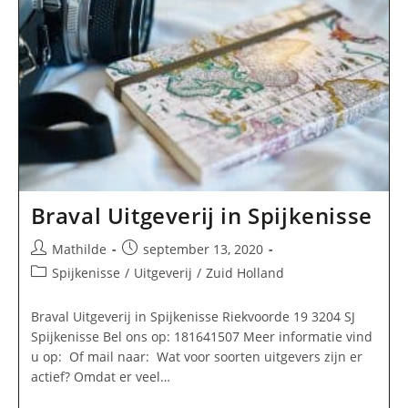
Braval Uitgeverij in Spijkenisse
Bericht
Bericht
Mathilde
september 13, 2020
auteur:
gepubliceerd
Berichtcategorie:
Spijkenisse
/
Uitgeverij
/
Zuid Holland
op:
Braval Uitgeverij in Spijkenisse Riekvoorde 19 3204 SJ
Spijkenisse Bel ons op: 181641507 Meer informatie vind
u op: Of mail naar: Wat voor soorten uitgevers zijn er
actief? Omdat er veel…