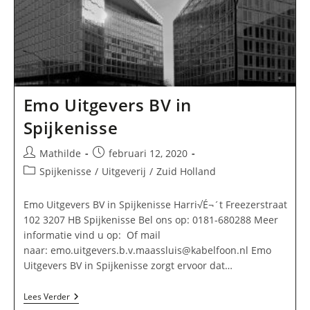
Emo Uitgevers BV in
Spijkenisse
Bericht
Bericht
Mathilde
februari 12, 2020
auteur:
gepubliceerd
Berichtcategorie:
Spijkenisse
/
Uitgeverij
/
Zuid Holland
op:
Emo Uitgevers BV in Spijkenisse Harri√É¬´t Freezerstraat
102 3207 HB Spijkenisse Bel ons op: 0181-680288 Meer
informatie vind u op: Of mail
naar:
emo.uitgevers.b.v.maassluis@kabelfoon.nl
Emo
Uitgevers BV in Spijkenisse zorgt ervoor dat…
Emo
Lees Verder
Uitgevers