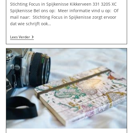
Stichting Focus in Spijkenisse Kikkerveen 331 3205 XC
Spijkenisse Bel ons op: Meer informatie vind u op: Of
mail naar: Stichting Focus in Spijkenisse zorgt ervoor
dat wie schrijft ook…
Stichting
Lees Verder
Focus
In
Spijkenisse