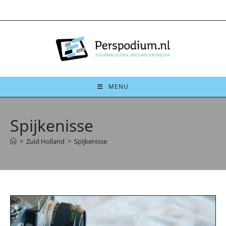
Ga
naar
inhoud
MENU
Spijkenisse
>
Zuid Holland
>
Spijkenisse