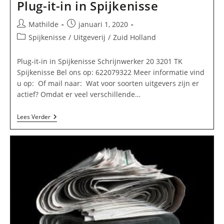
Plug-it-in in Spijkenisse
Bericht
Bericht
Mathilde
januari 1, 2020
auteur:
gepubliceerd
Berichtcategorie:
Spijkenisse
/
Uitgeverij
/
Zuid Holland
op:
Plug-it-in in Spijkenisse Schrijnwerker 20 3201 TK
Spijkenisse Bel ons op: 622079322 Meer informatie vind
u op: Of mail naar: Wat voor soorten uitgevers zijn er
actief? Omdat er veel verschillende…
Plug-
Lees Verder
It-
In
In
Spijkenisse