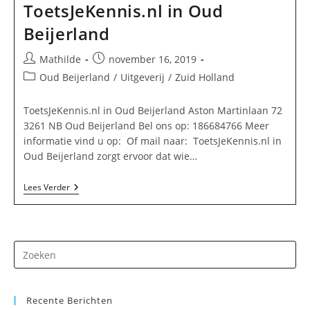
ToetsJeKennis.nl in Oud
Beijerland
Bericht
Bericht
Mathilde
november 16, 2019
auteur:
gepubliceerd
Berichtcategorie:
Oud Beijerland
/
Uitgeverij
/
Zuid Holland
op:
ToetsJeKennis.nl in Oud Beijerland Aston Martinlaan 72
3261 NB Oud Beijerland Bel ons op: 186684766 Meer
informatie vind u op: Of mail naar: ToetsJeKennis.nl in
Oud Beijerland zorgt ervoor dat wie…
ToetsJeKennis.nl
Lees Verder
In
Oud
Beijerland
Dr
op
Es
Recente Berichten
om