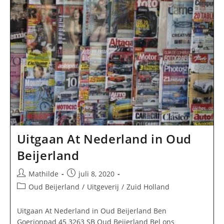
Beijerland
Uitgaan At Nederland in Oud
Beijerland
Bericht
Bericht
Mathilde
juli 8, 2020
auteur:
gepubliceerd
Berichtcategorie:
Oud Beijerland
/
Uitgeverij
/
Zuid Holland
op:
Uitgaan At Nederland in Oud Beijerland Ben
Goerionpad 45 3263 SB Oud Beijerland Bel ons