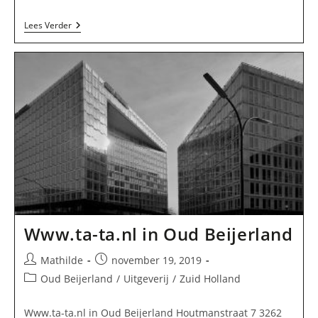
Uitgevers
Lees Verder
Maatschappij
“De
Eekhoorn”
BV
In
Oud
Beijerland
Www.ta-ta.nl in Oud Beijerland
Bericht
Bericht
Mathilde
november 19, 2019
auteur:
gepubliceerd
Berichtcategorie:
Oud Beijerland
/
Uitgeverij
/
Zuid Holland
op:
Www.ta-ta.nl in Oud Beijerland Houtmanstraat 7 3262