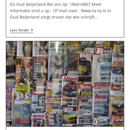
EG Oud Beijerland Bel ons op: 186614807 Meer
informatie vind u op: Of mail naar: Www.ta-ta.nl in
Oud Beijerland zorgt ervoor dat wie schrijft…
Www.ta-
Lees Verder
Ta.nl
In
Oud
Beijerland