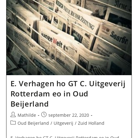
E. Verhagen ho GT C. Uitgeverij
Rotterdam eo in Oud
Beijerland
Bericht
Bericht
Mathilde
september 22, 2020
auteur:
gepubliceerd
Berichtcategorie:
Oud Beijerland
/
Uitgeverij
/
Zuid Holland
op:
E. Verhagen ho GT C. Uitgeverij Rotterdam eo in Oud