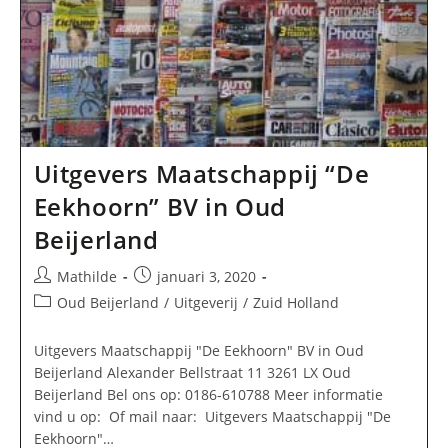
Uitgevers Maatschappij “De
Eekhoorn” BV in Oud
Beijerland
Bericht
Bericht
Mathilde
januari 3, 2020
auteur:
gepubliceerd
Berichtcategorie:
Oud Beijerland
/
Uitgeverij
/
Zuid Holland
op:
Uitgevers Maatschappij "De Eekhoorn" BV in Oud
Beijerland Alexander Bellstraat 11 3261 LX Oud
Beijerland Bel ons op: 0186-610788 Meer informatie
vind u op: Of mail naar: Uitgevers Maatschappij "De
Eekhoorn"…