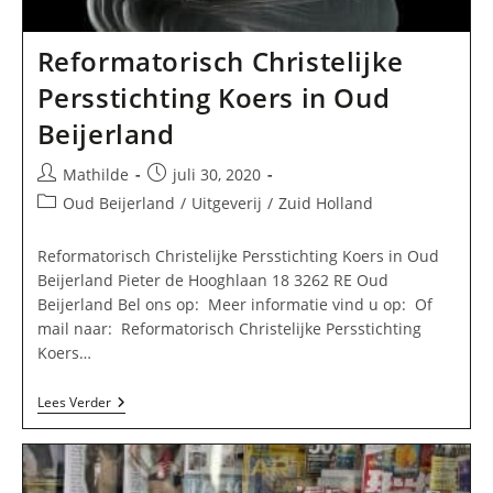
Reformatorisch Christelijke
Persstichting Koers in Oud
Beijerland
Bericht
Bericht
Mathilde
juli 30, 2020
auteur:
gepubliceerd
Berichtcategorie:
Oud Beijerland
/
Uitgeverij
/
Zuid Holland
op:
Reformatorisch Christelijke Persstichting Koers in Oud
Beijerland Pieter de Hooghlaan 18 3262 RE Oud
Beijerland Bel ons op: Meer informatie vind u op: Of
mail naar: Reformatorisch Christelijke Persstichting
Koers…
Reformatorisch
Lees Verder
Christelijke
Persstichting
Koers
In
Oud