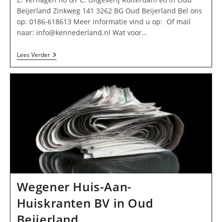
Beijerland Zinkweg 141 3262 BG Oud Beijerland Bel ons
op: 0186-618613 Meer informatie vind u op: Of mail
naar:
info@kennederland.nl
Wat voor…
E.
Lees Verder
Verhagen
Ho
GT
C.
Uitgeverij
Rotterdam
Eo
In
Oud
Beijerland
Wegener Huis-Aan-
Huiskranten BV in Oud
Beijerland