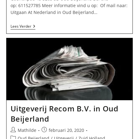
op: 611527785 Meer informatie vind u op: Of mail naar:
Uitgaan At Nederland in Oud Beijerland…
Uitgaan
Lees Verder
At
Nederland
In
Oud
Beijerland
Uitgeverij Recom B.V. in Oud
Beijerland
Bericht
Bericht
Mathilde
februari 20, 2020
auteur:
gepubliceerd
Berichtcategorie:
Oud Beijerland
/
Uitgeverij
/
Zuid Holland