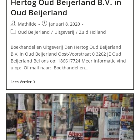
Hertog Oud Beijerland B.V. in
Oud Beijerland
Bericht
Bericht
Mathilde
januari 8, 2020
auteur:
gepubliceerd
Berichtcategorie:
Oud Beijerland
/
Uitgeverij
/
Zuid Holland
op:
Boekhandel en Uitgeverij Den Hertog Oud Beijerland
B.V. in Oud Beijerland Oost-Voorstraat 0 3262 JE Oud
Beijerland Bel ons op: 186617724 Meer informatie vind
u op: Of mail naar: Boekhandel en…
Boekhandel
Lees Verder
En
Uitgeverij
Den
Hertog
Oud
Beijerland
B.V.
In
Oud
Beijerland