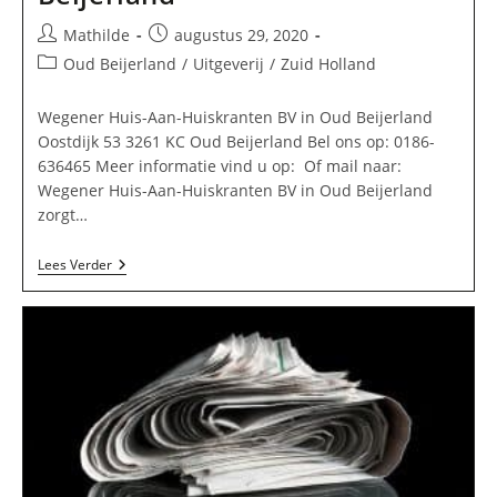
Bericht
Bericht
Mathilde
augustus 29, 2020
auteur:
gepubliceerd
Berichtcategorie:
Oud Beijerland
/
Uitgeverij
/
Zuid Holland
op:
Wegener Huis-Aan-Huiskranten BV in Oud Beijerland
Oostdijk 53 3261 KC Oud Beijerland Bel ons op: 0186-
636465 Meer informatie vind u op: Of mail naar:
Wegener Huis-Aan-Huiskranten BV in Oud Beijerland
zorgt…
Wegener
Lees Verder
Huis-
Aan-
Huiskranten
BV
In
Oud
Beijerland