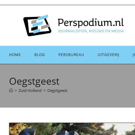
Ga
naar
inhoud
HOME
BLOG
PERSBUREAU
UITGEVERIJ
J
Oegstgeest
>
Zuid Holland
>
Oegstgeest