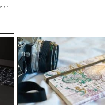
Lantaarn
In
p: Of
Oegstgeest