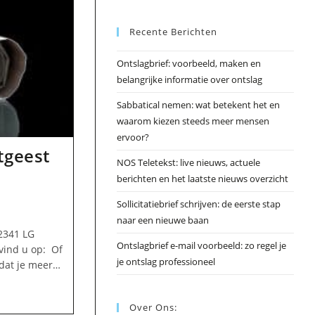
Esc
Recente Berichten
om
het
Ontslagbrief: voorbeeld, maken en
zoek
belangrijke informatie over ontslag
te
slui
Sabbatical nemen: wat betekent het en
waarom kiezen steeds meer mensen
ervoor?
tgeest
NOS Teletekst: live nieuws, actuele
berichten en het laatste nieuws overzicht
Sollicitatiebrief schrijven: de eerste stap
naar een nieuwe baan
2341 LG
Ontslagbrief e-mail voorbeeld: zo regel je
vind u op: Of
je ontslag professioneel
 dat je meer…
Over Ons: