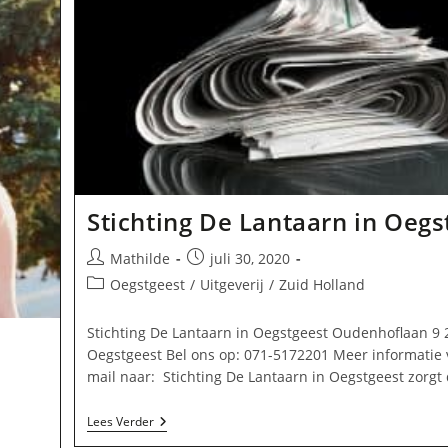
Stichting De Lantaarn in Oegs
Bericht
Bericht
Mathilde
juli 30, 2020
auteur:
gepubliceerd
Berichtcategorie:
Oegstgeest
/
Uitgeverij
/
Zuid Holland
op:
Stichting De Lantaarn in Oegstgeest Oudenhoflaan 9 
Oegstgeest Bel ons op: 071-5172201 Meer informatie 
mail naar: Stichting De Lantaarn in Oegstgeest zorgt
Stichting
Lees Verder
De