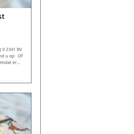
st
g 0 2341 BV
nd u op: Of
 Omdat er…