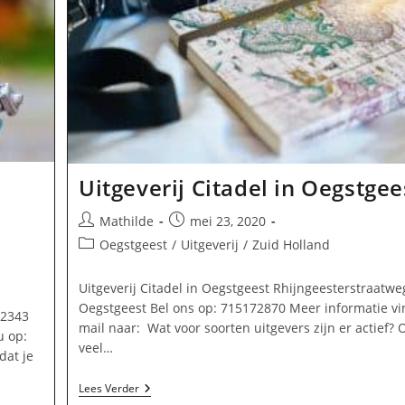
Uitgeverij Citadel in Oegstgee
Bericht
Bericht
Mathilde
mei 23, 2020
auteur:
gepubliceerd
Berichtcategorie:
Oegstgeest
/
Uitgeverij
/
Zuid Holland
op:
Uitgeverij Citadel in Oegstgeest Rhijngeesterstraatw
Oegstgeest Bel ons op: 715172870 Meer informatie vi
 2343
mail naar: Wat voor soorten uitgevers zijn er actief?
u op:
veel…
dat je
Uitgeverij
Lees Verder
Citadel