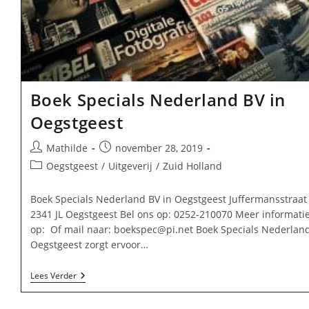
Boek Specials Nederland BV in
Oegstgeest
Bericht
Bericht
Mathilde
november 28, 2019
auteur:
gepubliceerd
Berichtcategorie:
Oegstgeest
/
Uitgeverij
/
Zuid Holland
op:
Boek Specials Nederland BV in Oegstgeest Juffermansstraat
2341 JL Oegstgeest Bel ons op: 0252-210070 Meer informatie
op: Of mail naar:
boekspec@pi.net
Boek Specials Nederland
Oegstgeest zorgt ervoor…
Boek
Lees Verder
Specials
Nederland
BV