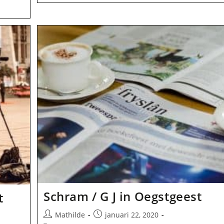
In
Oegstgeest
Schram / G J in Oegstgeest
t
Bericht
Bericht
Mathilde
januari 22, 2020