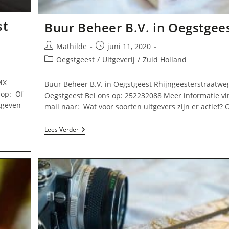
st
Buur Beheer B.V. in Oegstgee
Bericht
Bericht
Mathilde
juni 11, 2020
auteur:
gepubliceerd
Berichtcategorie:
Oegstgeest
/
Uitgeverij
/
Zuid Holland
op:
MX
Buur Beheer B.V. in Oegstgeest Rhijngeesterstraatwe
 op: Of
Oegstgeest Bel ons op: 252232088 Meer informatie vi
tgeven
mail naar: Wat voor soorten uitgevers zijn er actief?
Buur
Lees Verder
Beheer
B.V.
In
Oegstgeest