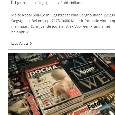
auteur:
gepubliceerd
Berichtcategorie:
Journalist
/
Oegstgeest
/
Zuid Holland
op:
Maite Rodal Soli√±o in Oegstgeest Phia Berghoutlaan 22 23
Oegstgeest Bel ons op: 717510680 Meer informatie vind u o
mail naar: Schrijvende journalistiek Voor een krant is het
belangrijk…
Maite
Lees Verder
Rodal
Soli√±o
In
Oegstgeest