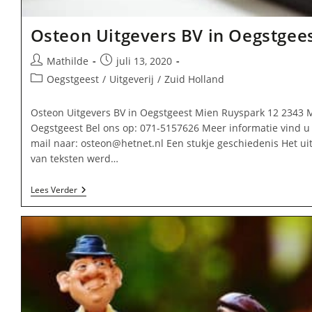
Osteon Uitgevers BV in Oegstgee
Bericht
Bericht
Mathilde
juli 13, 2020
auteur:
gepubliceerd
Berichtcategorie:
Oegstgeest
/
Uitgeverij
/
Zuid Holland
op:
Osteon Uitgevers BV in Oegstgeest Mien Ruyspark 12 2343 
Oegstgeest Bel ons op: 071-5157626 Meer informatie vind u
mail naar:
osteon@hetnet.nl
Een stukje geschiedenis Het ui
van teksten werd…
Osteon
Lees Verder
Uitgevers
BV
In
Oegstgeest