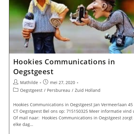
Hookies Communications in
Oegstgeest
Bericht
Bericht
Mathilde
mei 27, 2020
auteur:
gepubliceerd
Berichtcategorie:
Oegstgeest
/
Persbureau
/
Zuid Holland
op:
Hookies Communications in Oegstgeest Jan Vermeerlaan 45
CT Oegstgeest Bel ons op: 715150325 Meer informatie vind 
Of mail naar: Hookies Communications in Oegstgeest zorgt 
elke dag…