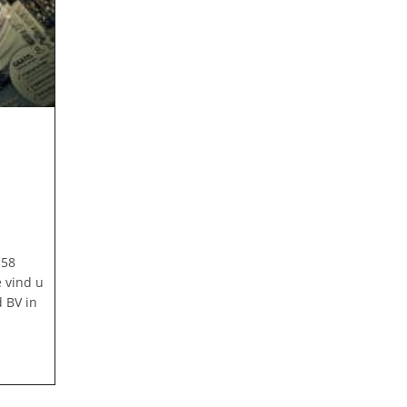
 58
 vind u
 BV in