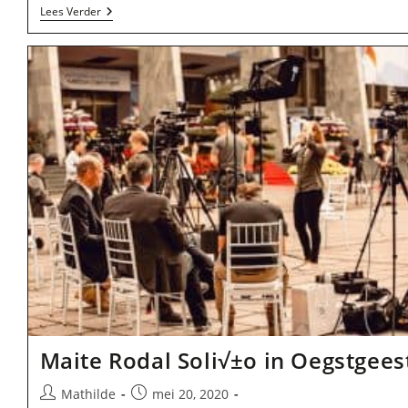
Hookies
Lees Verder
Communications
In
Oegstgeest
Maite Rodal Soli√±o in Oegstgees
Bericht
Bericht
Mathilde
mei 20, 2020