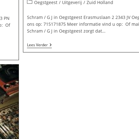
auteur:
gepubliceerd
Berichtcategorie:
Oegstgeest
/
Uitgeverij
/
Zuid Holland
op:
Schram / G J in Oegstgeest Erasmuslaan 2 2343 JV Oeg
43 PN
ons op: 715171875 Meer informatie vind u op: Of mai
p: Of
Schram / G J in Oegstgeest zorgt dat…
Schram
Lees Verder
/
G
J
In
Oegstgeest