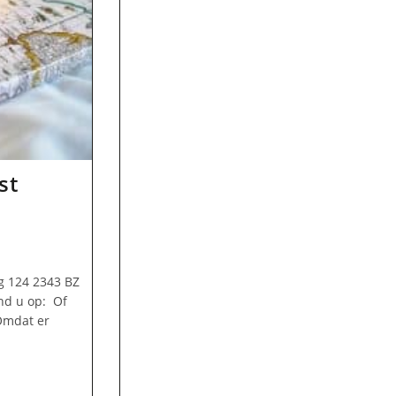
st
eg 124 2343 BZ
nd u op: Of
 Omdat er