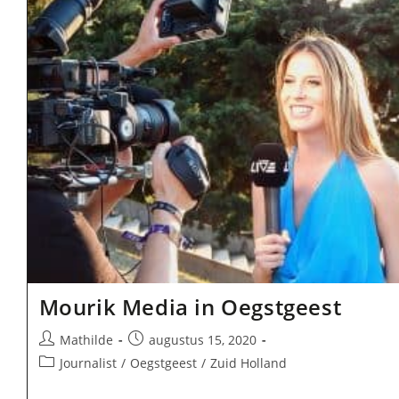
Mourik Media in Oegstgeest
Bericht
Bericht
Mathilde
augustus 15, 2020
auteur:
gepubliceerd
Berichtcategorie:
Journalist
/
Oegstgeest
/
Zuid Holland
op: