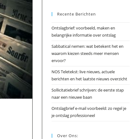
Esc
Recente Berichten
om
het
Ontslagbrief: voorbeeld, maken en
zoek
belangrijke informatie over ontslag
te
slui
Sabbatical nemen: wat betekent het en
waarom kiezen steeds meer mensen
ervoor?
NOS Teletekst: live nieuws, actuele
berichten en het laatste nieuws overzicht
Sollicitatiebrief schrijven: de eerste stap
naar een nieuwe baan
n
Ontslagbrief e-mail voorbeeld: zo regel je
je ontslag professioneel
Over Ons: