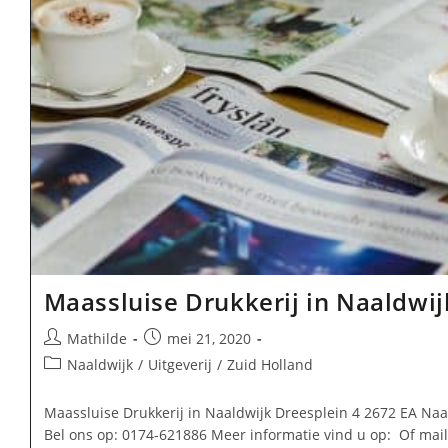
Maassluise Drukkerij in Naaldwij
Bericht
Bericht
Mathilde
mei 21, 2020
auteur:
gepubliceerd
Berichtcategorie:
Naaldwijk
/
Uitgeverij
/
Zuid Holland
op:
Maassluise Drukkerij in Naaldwijk Dreesplein 4 2672 EA Naa
Bel ons op: 0174-621886 Meer informatie vind u op: Of mai