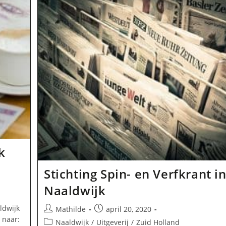
k
Stichting Spin- en Verfkrant i
Naaldwijk
ldwijk
Bericht
Bericht
Mathilde
april 20, 2020
auteur:
gepubliceerd
l naar:
Berichtcategorie:
Naaldwijk
/
Uitgeverij
/
Zuid Holland