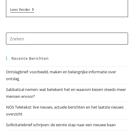
Target
Lees Verder
Press
In
Moordrecht
Dr
op
Es
Recente Berichten
om
he
Ontslagbrief: voorbeeld, maken en belangrijke informatie over
zo
ontslag
te
slu
Sabbatical nemen: wat betekent het en waarom kiezen steeds meer
mensen ervoor?
NOS Teletekst: live nieuws, actuele berichten en het laatste nieuws
overzicht
Sollicitatiebrief schrijven: de eerste stap naar een nieuwe baan