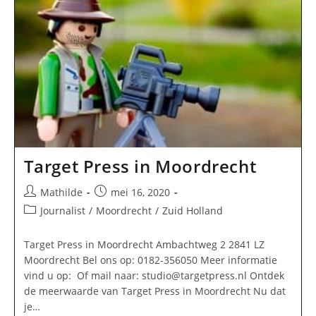
Target Press in Moordrecht
Bericht
Bericht
Mathilde
mei 16, 2020
auteur:
gepubliceerd
Berichtcategorie:
Journalist
/
Moordrecht
/
Zuid Holland
op:
Target Press in Moordrecht Ambachtweg 2 2841 LZ
Moordrecht Bel ons op: 0182-356050 Meer informatie
vind u op: Of mail naar:
studio@targetpress.nl
Ontdek
de meerwaarde van Target Press in Moordrecht Nu dat
je…