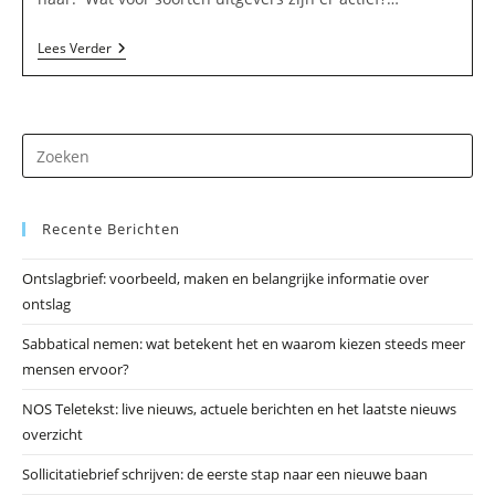
Uitgeverij
Lees Verder
BN/De
Stem
BV
In
Middelharnis
Dr
op
Es
Recente Berichten
om
he
Ontslagbrief: voorbeeld, maken en belangrijke informatie over
zo
ontslag
te
slu
Sabbatical nemen: wat betekent het en waarom kiezen steeds meer
mensen ervoor?
NOS Teletekst: live nieuws, actuele berichten en het laatste nieuws
overzicht
Sollicitatiebrief schrijven: de eerste stap naar een nieuwe baan