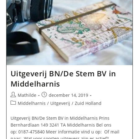
Uitgeverij BN/De Stem BV in
Middelharnis
Bericht
Bericht
Mathilde
december 14, 2019
auteur:
gepubliceerd
Berichtcategorie:
Middelharnis
/
Uitgeverij
/
Zuid Holland
op:
Uitgeverij BN/De Stem BV in Middelharnis Prins
Bernhardlaan 149 3241 TA Middelharnis Bel ons
op: 0187-475840 Meer informatie vind u op: Of mail
naar: Wat voor soorten uitgevers zijn er actief?…