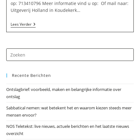
op: 713410796 Meer informatie vind u op: Of mail naar:
Uitgeverij Holland in Koudekerk…
Uitgeverij
Lees Verder
Holland
In
Koudekerk
Aan
Den
Dr
Rijn
op
Es
Recente Berichten
om
he
Ontslagbrief: voorbeeld, maken en belangrijke informatie over
zo
ontslag
te
slu
Sabbatical nemen: wat betekent het en waarom kiezen steeds meer
mensen ervoor?
NOS Teletekst: live nieuws, actuele berichten en het laatste nieuws
overzicht