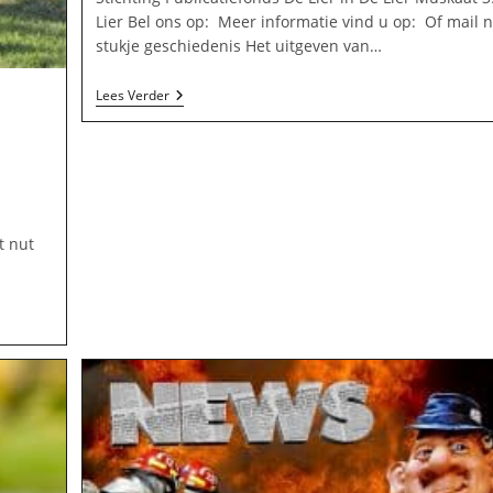
Lier Bel ons op: Meer informatie vind u op: Of mail 
stukje geschiedenis Het uitgeven van…
Stichting
Lees Verder
Publicatiefonds
De
Lier
In
De
Lier
t nut