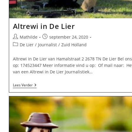
Altrewi in De Lier
Bericht
Bericht
Mathilde
september 24, 2020
auteur:
gepubliceerd
Berichtcategorie:
De Lier
/
Journalist
/
Zuid Holland
op:
Altrewi in De Lier van Hamalstraat 2 2678 TN De Lier Bel ons
op: 174523447 Meer informatie vind u op: Of mail naar: He
van een Altrewi in De Lier Journalistiek…
Altrewi
Lees Verder
In
De
Lier