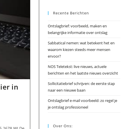
Esc
Recente Berichten
om
het
Ontslagbrief: voorbeeld, maken en
zoek
belangrijke informatie over ontslag
te
slui
Sabbatical nemen: wat betekent het en
waarom kiezen steeds meer mensen
ervoor?
NOS Teletekst: live nieuws, actuele
berichten en het laatste nieuws overzicht
Sollicitatiebrief schrijven: de eerste stap
ier in
naar een nieuwe baan
Ontslagbrief e-mail voorbeeld: zo regel je
je ontslag professioneel
Over Ons:
35 2678 WJ De