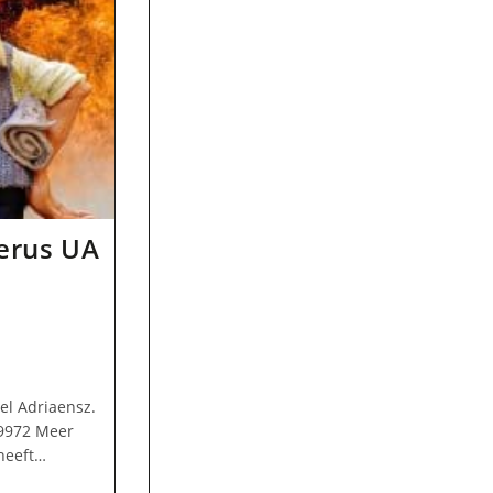
erus UA
el Adriaensz.
49972 Meer
heeft…