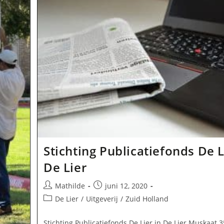
Stichting Publicatiefonds De L
De Lier
Bericht
Bericht
Mathilde
juni 12, 2020
auteur:
gepubliceerd
Berichtcategorie:
De Lier
/
Uitgeverij
/
Zuid Holland
op:
Stichting Publicatiefonds De Lier in De Lier Muskaat 