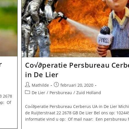
r
Co√∂peratie Persbureau Cerb
in De Lier
Bericht
Bericht
Mathilde
februari 20, 2020
auteur:
gepubliceerd
Berichtcategorie:
De Lier
/
Persbureau
/
Zuid Holland
 3 2678
op:
op: Of
Co√∂peratie Persbureau Cerberus UA in De Lier Michi
de Ruijterstraat 22 2678 GB De Lier Bel ons op: 1024
informatie vind u op: Of mail naar: Een persbureau 