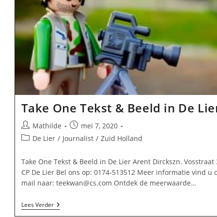
Take One Tekst & Beeld in De Lie
Bericht
Bericht
Mathilde
mei 7, 2020
auteur:
gepubliceerd
Berichtcategorie:
De Lier
/
Journalist
/
Zuid Holland
op:
Take One Tekst & Beeld in De Lier Arent Dirckszn. Vosstraat
CP De Lier Bel ons op: 0174-513512 Meer informatie vind u 
mail naar:
teekwan@cs.com
Ontdek de meerwaarde…
Take
Lees Verder
One