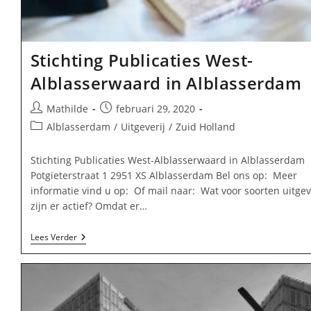
Stichting Publicaties West-
Alblasserwaard in Alblasserdam
Bericht
Bericht
Mathilde
februari 29, 2020
auteur:
gepubliceerd
Berichtcategorie:
Alblasserdam
/
Uitgeverij
/
Zuid Holland
op:
Stichting Publicaties West-Alblasserwaard in Alblasserdam
Potgieterstraat 1 2951 XS Alblasserdam Bel ons op: Meer
informatie vind u op: Of mail naar: Wat voor soorten uitgev
zijn er actief? Omdat er…
Stichting
Lees Verder
Publicaties
West-
Alblasserwaard
In
Alblasserdam