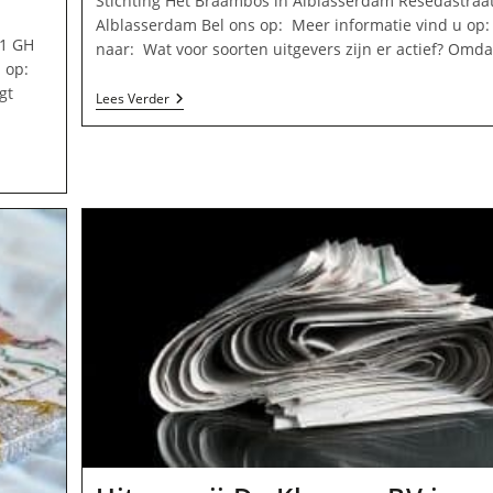
Stichting Het Braambos in Alblasserdam Resedastraa
Alblasserdam Bel ons op: Meer informatie vind u op:
51 GH
naar: Wat voor soorten uitgevers zijn er actief? Omda
u op:
gt
Stichting
Lees Verder
Het
Braambos
In
Alblasserdam