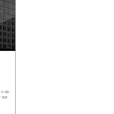
m
 u op:
r dat