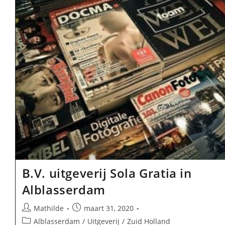
B.V. uitgeverij Sola Gratia in
Alblasserdam
Bericht
Bericht
Mathilde
maart 31, 2020
auteur:
gepubliceerd
Berichtcategorie:
Alblasserdam
/
Uitgeverij
/
Zuid Holland