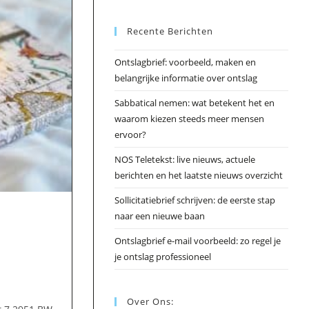
Esc
Recente Berichten
om
het
Ontslagbrief: voorbeeld, maken en
zoek
belangrijke informatie over ontslag
te
slui
Sabbatical nemen: wat betekent het en
waarom kiezen steeds meer mensen
ervoor?
NOS Teletekst: live nieuws, actuele
berichten en het laatste nieuws overzicht
Sollicitatiebrief schrijven: de eerste stap
naar een nieuwe baan
Ontslagbrief e-mail voorbeeld: zo regel je
je ontslag professioneel
Over Ons: