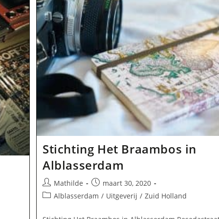
Stichting Het Braambos in
Alblasserdam
Bericht
Bericht
Mathilde
maart 30, 2020
auteur:
gepubliceerd
Berichtcategorie:
Alblasserdam
/
Uitgeverij
/
Zuid Holland
op: