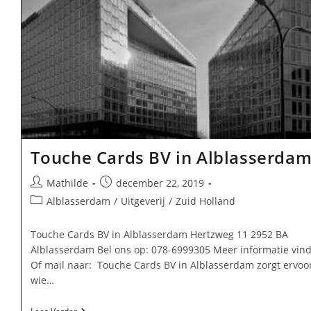
Touche Cards BV in Alblasserda
Bericht
Bericht
Mathilde
december 22, 2019
auteur:
gepubliceerd
Berichtcategorie:
Alblasserdam
/
Uitgeverij
/
Zuid Holland
op:
Touche Cards BV in Alblasserdam Hertzweg 11 2952 BA
Alblasserdam Bel ons op: 078-6999305 Meer informatie vind
Of mail naar: Touche Cards BV in Alblasserdam zorgt ervoo
wie…