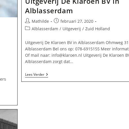
Uitgeverij De Klaroen BV in
Alblasserdam
Bericht
Bericht
Mathilde
februari 27, 2020
auteur:
gepubliceerd
Berichtcategorie:
Alblasserdam
/
Uitgeverij
/
Zuid Holland
op:
Uitgeverij De Klaroen BV in Alblasserdam Ohmweg 3
Alblasserdam Bel ons op: 078-6915155 Meer informat
Of mail naar:
info@klaroen.nl
Uitgeverij De Klaroen B
Alblasserdam zorgt dat…
Uitgeverij
Lees Verder
ers
De
Klaroen
BV
In
Alblasserdam