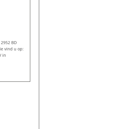
1 2952 BD
ie vind u op:
V in