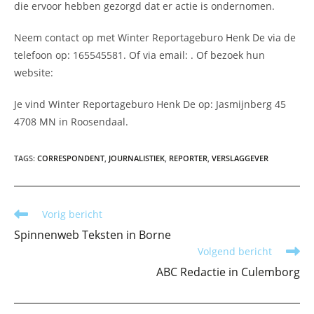
die ervoor hebben gezorgd dat er actie is ondernomen.
Neem contact op met Winter Reportageburo Henk De via de
telefoon op: 165545581. Of via email:
. Of bezoek hun
website:
Je vind Winter Reportageburo Henk De op: Jasmijnberg 45
4708 MN in Roosendaal.
TAGS
:
CORRESPONDENT
,
JOURNALISTIEK
,
REPORTER
,
VERSLAGGEVER
Lees
Vorig bericht
meer
Spinnenweb Teksten in Borne
artikelen
Volgend bericht
ABC Redactie in Culemborg