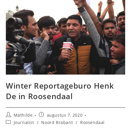
Winter Reportageburo Henk
De in Roosendaal
Bericht
Bericht
Mathilde
augustus 7, 2020
auteur:
gepubliceerd
Berichtcategorie:
Journalist
/
Noord Brabant
/
Roosendaal
op: