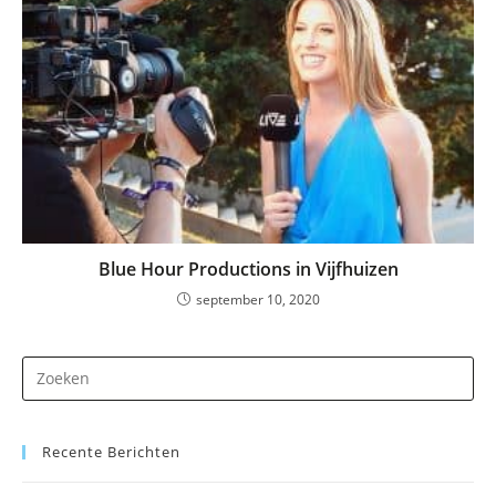
Blue Hour Productions in Vijfhuizen
september 10, 2020
Dr
op
Es
Recente Berichten
om
he