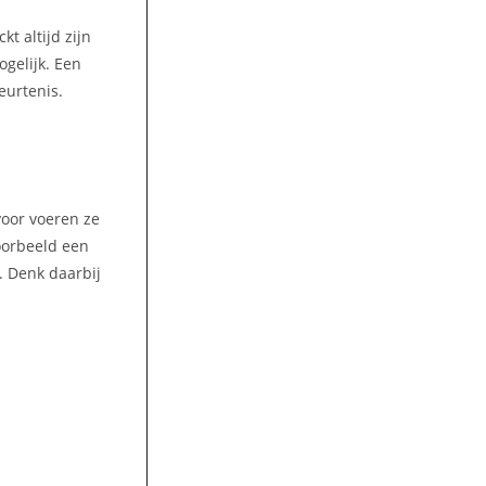
t altijd zijn
gelijk. Een
eurtenis.
voor voeren ze
oorbeeld een
. Denk daarbij