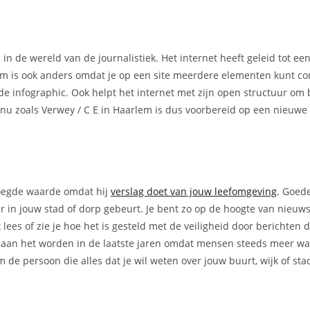
 in de wereld van de journalistiek. Het internet heeft geleid tot e
rm is ook anders omdat je op een site meerdere elementen kunt c
nde infographic. Ook helpt het internet met zijn open structuur om 
n nu zoals Verwey / C E in Haarlem is dus voorbereid op een nieuw
voegde waarde omdat hij
verslag doet van jouw leefomgeving
. Goed
er in jouw stad of dorp gebeurt. Je bent zo op de hoogte van nieuw
lees of zie je hoe het is gesteld met de veiligheid door berichten 
ker aan het worden in de laatste jaren omdat mensen steeds meer w
 de persoon die alles dat je wil weten over jouw buurt, wijk of sta