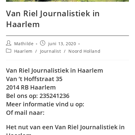
Van Riel Journalistiek in
Haarlem
Bericht
Bericht
Mathilde
juni 13, 2020
auteur:
gepubliceerd
Berichtcategorie:
Haarlem
/
Journalist
/
Noord Holland
op:
Van Riel Journalistiek in Haarlem
Van ’t Hoffstraat 35
2014 RB Haarlem
Bel ons op: 235241236
Meer informatie vind u op:
Of mail naar:
Het nut van een Van Riel Journalistiek in