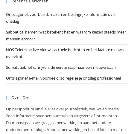
Recente Berichten
om
he
Ontslagbrief: voorbeeld, maken en belangrijke informatie over
zo
ontslag
te
slu
Sabbatical nemen: wat betekent het en waarom kiezen steeds meer
mensen ervoor?
NOS Teletekst: live nieuws, actuele berichten en het laatste nieuws
overzicht
Sollicitatiebrief schrijven: de eerste stap naar een nieuwe baan
Ontslagbrief e-mail voorbeeld: zo regel je je ontslag professioneel
Over Ons:
Op perspodium vind je alles over journalistiek, nieuws en media.
Zoals informatie over persbureau’s en uitgevers of journalisten.
Daarnaast gaan we graag samenwerkingen aan met andere
ondernemers of blogs. Voor samenwerkingen tips of ideeën mail de