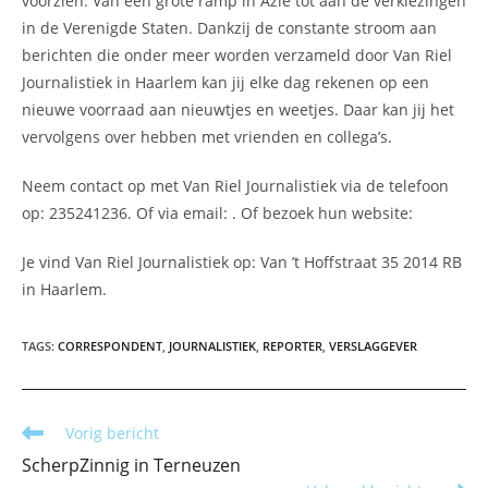
voorzien. Van een grote ramp in Azië tot aan de verkiezingen
in de Verenigde Staten. Dankzij de constante stroom aan
berichten die onder meer worden verzameld door Van Riel
Journalistiek in Haarlem kan jij elke dag rekenen op een
nieuwe voorraad aan nieuwtjes en weetjes. Daar kan jij het
vervolgens over hebben met vrienden en collega’s.
Neem contact op met Van Riel Journalistiek via de telefoon
op: 235241236. Of via email:
. Of bezoek hun website:
Je vind Van Riel Journalistiek op: Van ’t Hoffstraat 35 2014 RB
in Haarlem.
TAGS
:
CORRESPONDENT
,
JOURNALISTIEK
,
REPORTER
,
VERSLAGGEVER
Lees
Vorig bericht
meer
ScherpZinnig in Terneuzen
artikelen