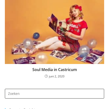
Soul Media in Castricum
juni 2, 2020
Dr
op
Es