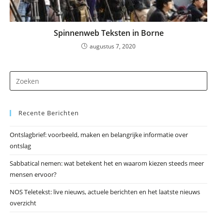
Spinnenweb Teksten in Borne
augustus 7, 2020
Dr
op
Es
Recente Berichten
om
he
Ontslagbrief: voorbeeld, maken en belangrijke informatie over
zo
ontslag
te
slu
Sabbatical nemen: wat betekent het en waarom kiezen steeds meer
mensen ervoor?
NOS Teletekst: live nieuws, actuele berichten en het laatste nieuws
overzicht