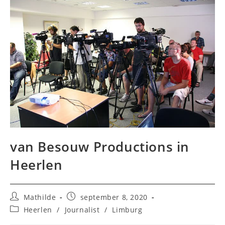
van Besouw Productions in
Heerlen
Bericht
Bericht
Mathilde
september 8, 2020
auteur:
gepubliceerd
Berichtcategorie:
Heerlen
/
Journalist
/
Limburg
op: