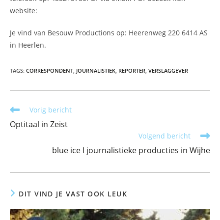
website:
Je vind van Besouw Productions op: Heerenweg 220 6414 AS
in Heerlen.
TAGS
:
CORRESPONDENT
,
JOURNALISTIEK
,
REPORTER
,
VERSLAGGEVER
Lees
Vorig bericht
meer
Optitaal in Zeist
artikelen
Volgend bericht
blue ice I journalistieke producties in Wijhe
DIT VIND JE VAST OOK LEUK