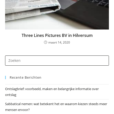
Three Lines Pictures BV in Hilversum
maart 14, 2020
Dr
op
Es
Recente Berichten
om
he
Ontslagbrief: voorbeeld, maken en belangrijke informatie over
zo
ontslag
te
slu
Sabbatical nemen: wat betekent het en waarom kiezen steeds meer
mensen ervoor?