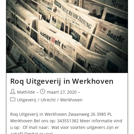
Roq Uitgeverij in Werkhoven
Bericht
Bericht
Mathilde
maart 27, 2020
auteur:
gepubliceerd
Berichtcategorie:
Uitgeverij
/
Utrecht
/
Werkhoven
op:
Roq Uitgeverij in Werkhoven Zwaanweg 26 3985 PL
Werkhoven Bel ons op: 343551382 Meer informatie vind
u op: Of mail naar: Wat voor soorten uitgevers zijn er
actief? Omdat er veel…