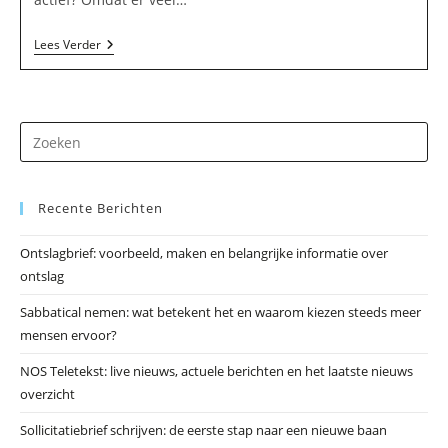
Roq
Lees Verder
Uitgeverij
In
Werkhoven
Dr
op
Es
Recente Berichten
om
he
Ontslagbrief: voorbeeld, maken en belangrijke informatie over
zo
ontslag
te
slu
Sabbatical nemen: wat betekent het en waarom kiezen steeds meer
mensen ervoor?
NOS Teletekst: live nieuws, actuele berichten en het laatste nieuws
overzicht
Sollicitatiebrief schrijven: de eerste stap naar een nieuwe baan